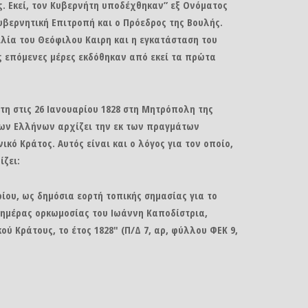
. Εκεί, τον Κυβερνήτη υποδέχθηκαν” εξ Ονόματος
υβερνητική Επιτροπή και ο Πρόεδρος της Βουλής.
λία του Θεόφιλου Καιρη και η εγκατάσταση του
ς επόμενες μέρες εκδόθηκαν από εκεί τα πρώτα
τη στις 26 Ιανουαρίου 1828 στη Μητρόπολη της
των Ελλήνων αρχίζει την εκ των πραγμάτων
κό Κράτος. Αυτός είναι και ο λόγος για τον οποίο,
ίζει:
ίου, ως δημόσια εορτή τοπικής σημασίας για το
 ημέρας ορκωμοσίας του Ιωάννη Καποδίστρια,
ύ Κράτους, το έτος 1828″ (Π/Δ 7, αρ, φύλλου ΦΕΚ 9,