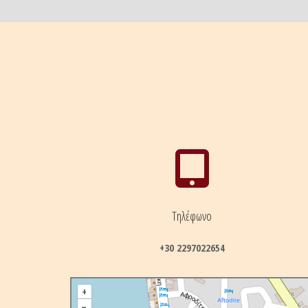
Τηλέφωνο
+30 2297022654
+
–