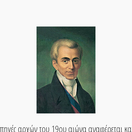
ς πηγές αρχών του 19ου αιώνα αναφέρεται κα