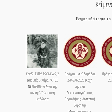
Κείμε
Ενημερωθείτε για τ
Κανάλι EXTRA PRONEWS, 2
Πρόγραμμα εβδομάδος
Πρόγρα
εκπομπές με θέμα: “ΑΓΙΟΣ
2/8-8/8/2026 (Αρχή
26
ΝΕΚΤΑΡΙΟΣ- ο Άγιος της
νηστείας
σιωπής”. Τηλεοπτική
Δεκαπενταυγούστου ,
μετάδοση:
Παρακλήσεις, Δεσποτική
Εορτή της
Μεταμορφώσεως).