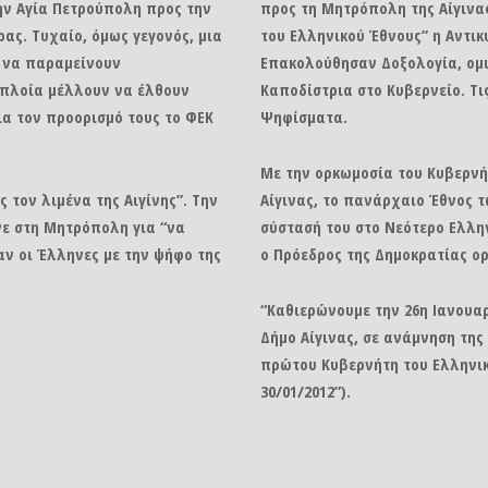
ην Αγία Πετρούπολη προς την
προς τη Μητρόπολη της Αίγινας
ας. Τυχαίο, όμως γεγονός, μια
του Ελληνικού Έθνους” η Αντικ
ς να παραμείνουν
Επακολούθησαν Δοξολογία, ομι
α πλοία μέλλουν να έλθουν
Καποδίστρια στο Κυβερνείο. Τι
ια τον προορισμό τους το ΦΕΚ
Ψηφίσματα.
Με την ορκωμοσία του Κυβερνή
ς τον λιμένα της Αιγίνης”. Την
Αίγινας, το πανάρχαιο Έθνος 
νε στη Μητρόπολη για “να
σύστασή του στο Νεότερο Ελληνι
αν οι Έλληνες με την ψήφο της
ο Πρόεδρος της Δημοκρατίας ορ
“Καθιερώνουμε την 26η Ιανουαρ
Δήμο Αίγινας, σε ανάμνηση της
πρώτου Κυβερνήτη του Ελληνικο
30/01/2012”).