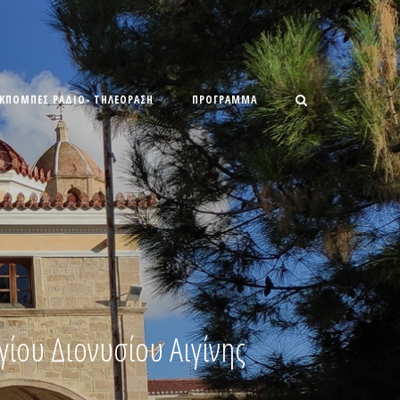
ΕΚΠΟΜΠΕΣ ΡΑΔΙΟ- ΤΗΛΕΟΡΑΣΗ
ΠΡΌΓΡΑΜΜΑ
ίου Διονυσίου Αιγίνης