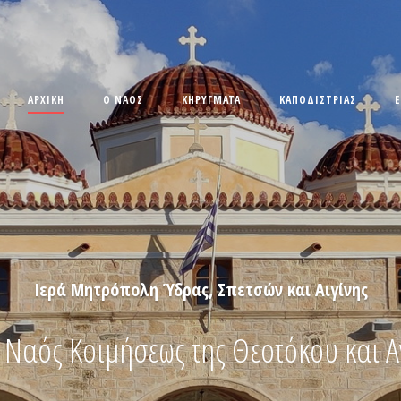
ΑΡΧΙΚΉ
O ΝΑΌΣ
ΚΗΡΥΓΜΑΤΑ
ΚΑΠΟΔΊΣΤΡΙΑΣ
Ιερά Μητρόπολη Ύδρας, Σπετσών και Αιγίνης
 Ναός Κοιμήσεως της Θεοτόκου και Αγ