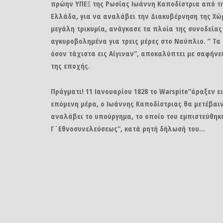
πρώην ΥΠΕΞ της Ρωσίας Ιωάννη Καποδίστρια από τ
Ελλάδα, για να αναλάβει την Διακυβέρνηση της Χώρ
μεγάλη τρικυμία, ανάγκασε τα πλοία της συνοδεία
αγκυροβολημένα για τρεις μέρες στο Ναύπλιο. ” Τ
όσον τάχιστα εις Αίγιναν”, αποκαλύπτει με σαφήνε
της εποχής.
Πράγματι! 11 Ιανουαρίου 1828 το Warspite”άραξεν ει
επόμενη μέρα, ο Ιωάννης Καποδίστριας θα μετέβαι
αναλάβει το υπούργημα, το οποίο του εμπιστεύθηκ
Γ΄Εθνοσυνελεύσεως”, κατά ρητή δήλωσή του…