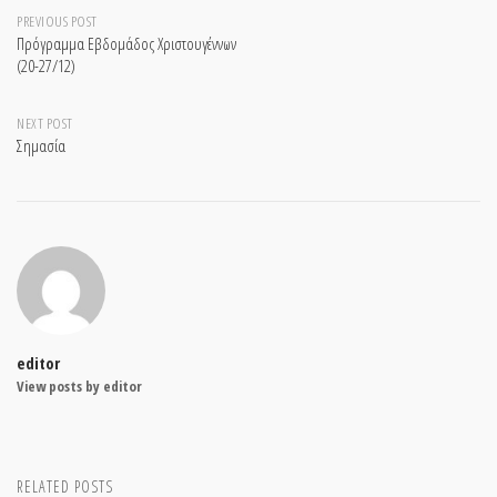
Post
PREVIOUS POST
Πρόγραμμα Εβδομάδος Χριστουγέννων
(20-27/12)
navigation
NEXT POST
Σημασία
editor
View posts by editor
RELATED POSTS