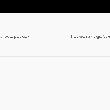
 προς τιμήν του Αγίου
Ι. Ευαγγέλιο και κήρυγμα Κυρι