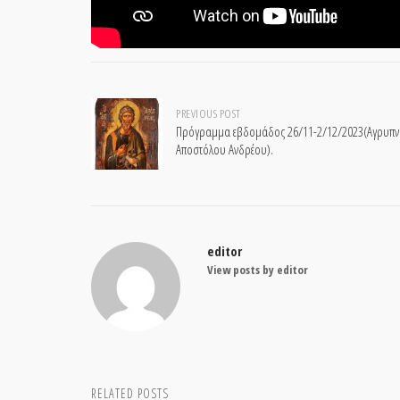
Post
PREVIOUS POST
Πρόγραμμα εβδομάδος 26/11-2/12/2023(Αγρυπνία
Αποστόλου Ανδρέου).
navigation
editor
View posts by editor
RELATED POSTS