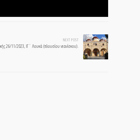
NEXT POST
ακής 26/11/2023, ΙΓ΄ Λουκά (πλουσίου νεανίσκου).