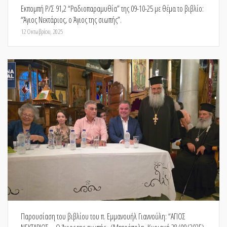
Εκπομπή Ρ/Σ 91,2 “Ραδιοπαραμυθία” της 09-10-25 με θέμα το βιβλίο:
“Άγιος Νεκτάριος, ο Άγιος της σιωπής”.
12 Οκτωβρίου, 2025
Παρουσίαση του βιβλίου του π. Εμμανουήλ Γιαννούλη: “ΑΓΙΟΣ