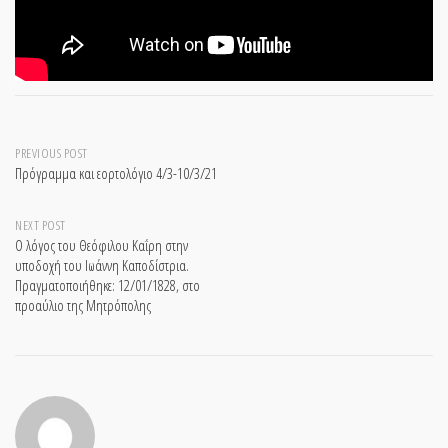
Post
PREVIOUS POST
Πρόγραμμα και εορτολόγιο 4/3-10/3/21
navigation
NEXT POST
Ο λόγος του Θεόφιλου Καΐρη στην
υποδοχή του Ιωάννη Καποδίστρια.
Πραγματοποιήθηκε: 12/01/1828, στο
προαύλιο της Μητρόπολης