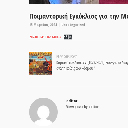
Ποιμαντορική Εγκύκλιος για την 
15 Μαρτίου, 2024
Uncategorized
20240304103654401-2
Λήψη
Post
PREVIOUS POST
Κυριακή των Απόκρεω (10/3/2024) Ευαγγελικό Ανά
αγάπη κρίσις του κόσμου “
navigation
editor
View posts by editor