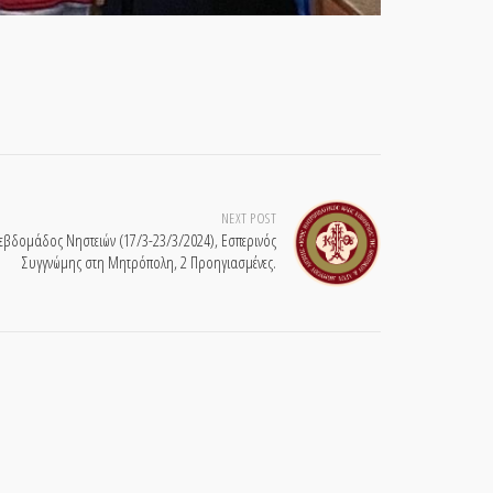
NEXT POST
δομάδος Νηστειών (17/3-23/3/2024), Εσπερινός
Συγγνώμης στη Μητρόπολη, 2 Προηγιασμένες.