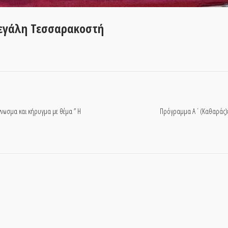
Μεγάλη Τεσσαρακοστή
γνωσμα και κήρυγμα με θέμα ” Η
Πρόγραμμα Α΄(Καθαράς)εβ