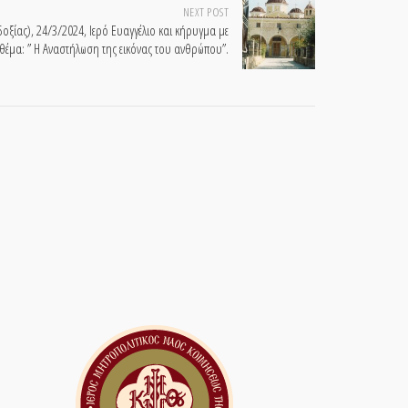
NEXT POST
οξίας), 24/3/2024, Ιερό Ευαγγέλιο και κήρυγμα με
θέμα: ” Η Αναστήλωση της εικόνας του ανθρώπου”.