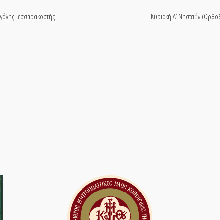
εγάλης Τεσσαρακοστής
Κυριακή Α’ Νηστειών (Ορθοδ