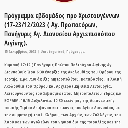
Πρόγραμμα εβδομάδος προ Χριστουγέννων
(17-23/12/2023 ( Αγ. Προπατόρων,
Πανήγυρις Αγ. Διονυσίου Αρχιεπισκόπου
Αιγίνης).
15 Δεκεμβρίου, 2023
Uncategorized
,
Πρόγραμμα
Κυριακή 17/12 ( Πανήγυρις Πρώτου Πολιούχου Αιγίνης Αγ.
Διονυσίου): Ώρα 6:30 έναρξις της Ακολουθίας του Όρθρου της
εορτής. Ώρα 7:30 άφιξις Μητροπολίτου, Καταβασίες . Η λοιπή
Ακολουθία του Όρθρου και Αρχιερατική Θεία Λειτουργία,
λειτουργούντος του Σεβασμιωτάτου Μητροπολίτου Ύδρας κ.κ
ΕΦΡΑΙΜ. 10:15 Δοξολογία. 10:30 εκκίνησις της Λιτανευτικής
πομπής Τιμίου Λειψάνου και εικόνος του Αγίου Διονυσίου, με
την συμμετοχή του Ι. Κλήρου, των Αρχών, των Συλλόγων, του
λαού και των σχολείων του νησιού δια της παραλίας και της