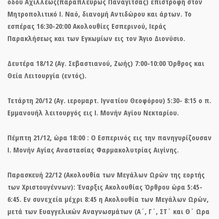
οδού Αχιλλέως(παραπλεύρως Παναγίτσας) επιστροφή στον
Μητροπολιτικό Ι. Ναό, διανομή Αντιδώρου και άρτων. Το
εσπέρας 16:30-20:00 Ακολουθίες Εσπερινού, Ιεράς
Παρακλήσεως και των Εγκωμίων εις τον Άγιο Διονύσιο.
Δευτέρα 18/12 (Αγ. Σεβαστιανού, Ζωής) 7:00-10:00 Όρθρος και
Θεία Λειτουργία (εντός).
Τετάρτη 20/12 (Αγ. ιερομαρτ. Ιγνατίου Θεοφόρου) 5:30- 8:15 ο π.
Εμμανουήλ λειτουργός εις Ι. Μονήν Αγίου Νεκταρίου.
Πέμπτη 21/12, ώρα 18:00 : Ο Εσπερινός εις την πανηγυρίζουσαν
Ι. Μονήν Αγίας Αναστασίας Φαρμακολυτρίας Αιγίνης.
Παρασκευή 22/12 (Ακολουθία των Μεγάλων Ωρών της εορτής
των Χριστουγέννων): Έναρξις Ακολουθίας Όρθρου ώρα 5:45-
6:45. Εν συνεχεία μέχρι 8:45 η Ακολουθία των Μεγάλων Ωρών,
μετά των Ευαγγελικών Αναγνωσμάτων (Α΄, Γ΄, ΣΤ΄ και Θ΄ Ωρα