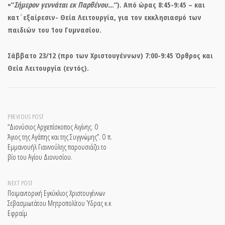
=”
Σήμερον γεννάται εκ Παρθένου..
.”). Από ώρας 8:45-9:45 – και
κατ΄εξαίρεσιν- Θεία Λειτουργία, για τον εκκλησιασμό των
παιδιών του 1ου Γυμνασίου.
Σάββατο 23/12 (προ των Χριστουγέννων) 7:00-9:45 Όρθρος και
Θεία Λειτουργία (εντός).
Post
PREVIOUS POST
“Διονύσιος Αρχιεπίσκοπος Αιγίνης. Ο
Άγιος της Αγάπης και της Συγγνώμης”. Ο π.
navigation
Εμμανουήλ Γιαννούλης παρουσιάζει το
βίο του Αγίου Διονυσίου.
NEXT POST
Ποιμαντορική Εγκύκλιος Χριστουγέννων
Σεβασμιωτάτου Μητροπολίτου Ύδρας κ.κ
Εφραίμ