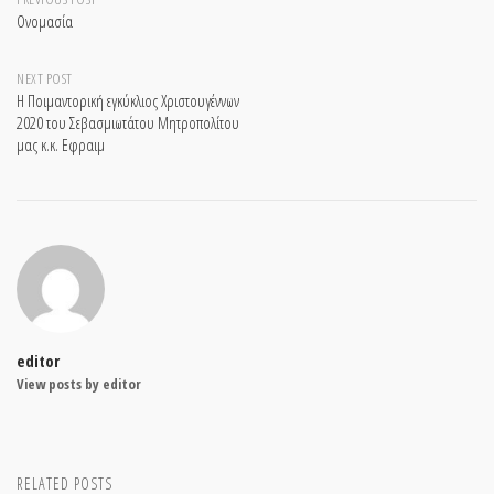
Post
Ονομασία
navigation
NEXT POST
Η Ποιμαντορική εγκύκλιος Χριστουγέννων
2020 του Σεβασμιωτάτου Μητροπολίτου
μας κ.κ. Εφραιμ
editor
View posts by editor
RELATED POSTS