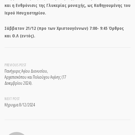
και η Ενθρόνισις της Γλυκερίας μοναχής, ως Καθηγουμένης του
Ιερού Ησυχαστηρίου.
Σάββατον 21/12 (προ των Χριστουγέννων) 7:00- 9:45 Όρθρος
και Θ.Λ (εντός).
Post
PREVIOUS POST
Πανήγυρις Αγίου Διονυσίου,
Αρχιεπισκόπου και Πολιούχου Αιγίνης (17
navigation
Δεκεμβρίου 2024).
NEXT POST
Κήρυγμα 8/12/2024