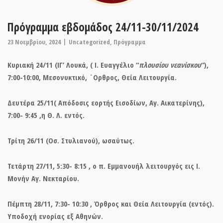
Πρόγραμμα εβδομάδος 24/11-30/11/2024
23 Νοεμβρίου, 2024
Uncategorized
,
Πρόγραμμα
Κυριακή 24/11 (ΙΓ’ Λουκά, ( Ι. Ευαγγέλιο “
πλουσίου νεανίσκου
“),
7:00-10:00, Μεσονυκτικό, ΄Ορθρος, Θεία Λειτουργία.
Δευτέρα 25/11( Απόδοσις εορτής Εισοδίων, Αγ. Αικατερίνης),
7:00- 9:45 ,η Θ. Λ. εντός.
Τρίτη 26/11 (Οσ. Στυλιανού), ωσαύτως.
Τετάρτη 27/11, 5:30- 8:15 , ο π. Εμμανουήλ λειτουργός εις Ι.
Μονήν Αγ. Νεκταρίου.
Πέμπτη 28/11, 7:30- 10:30 , Όρθρος και Θεία Λειτουργία (εντός).
Υποδοχή ενορίας εξ Αθηνών.