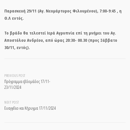
Παρασκευή 29/11 (Αγ. Νεομάρτυρος Φιλουμένου), 7:00-9:45 , η
Θ.Λ εντός.
Το βράδυ θα τελεστεί Ιερά Αγρυπνία επί τη μνήμει του Αγ.
Αποστόλου Ανδρέου, από ώρας 20:30- 00.30 (προς Σάββατο
30/11, εντός).
Post
PREVIOUS POST
Πρόγραμμα εβδομάδος 17/11-
23/11/2024
navigation
NEXT POST
Ευαγγέλιο και Κήρυγμα 17/11/2024