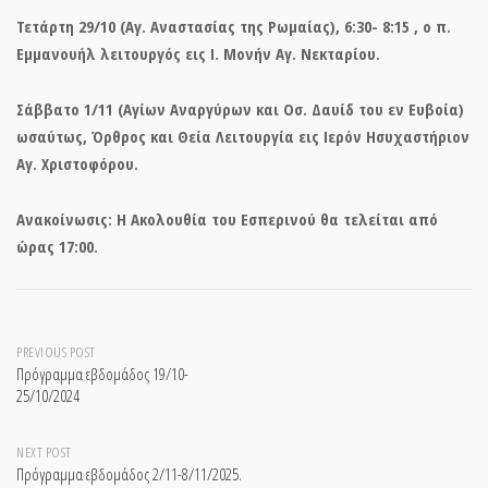
Τετάρτη 29/10 (Αγ. Αναστασίας της Ρωμαίας), 6:30- 8:15 , ο π.
Εμμανουήλ λειτουργός εις Ι. Μονήν Αγ. Νεκταρίου.
Σάββατο 1/11 (Αγίων Αναργύρων και Οσ. Δαυίδ του εν Ευβοία)
ωσαύτως, Όρθρος και Θεία Λειτουργία εις Ιερόν Ησυχαστήριον
Αγ. Χριστοφόρου.
Ανακοίνωσις: Η Ακολουθία του Εσπερινού θα τελείται από
ώρας 17:00.
Post
PREVIOUS POST
Πρόγραμμα εβδομάδος 19/10-
25/10/2024
navigation
NEXT POST
Πρόγραμμα εβδομάδος 2/11-8/11/2025.