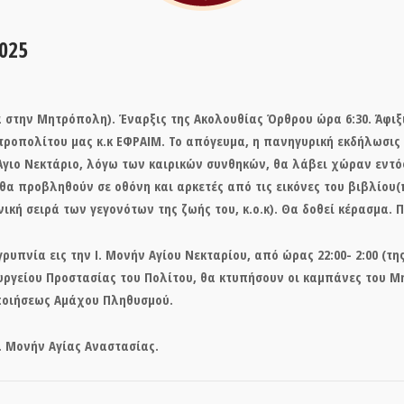
025
ία στην Μητρόπολη). Έναρξις της Ακολουθίας Όρθρου ώρα 6:30. Άφιξ
τροπολίτου μας κ.κ ΕΦΡΑΙΜ. Το απόγευμα, η πανηγυρική εκδήλωσις
Άγιο Νεκτάριο, λόγω των καιρικών συνθηκών, θα λάβει χώραν εντό
θα προβληθούν σε οθόνη και αρκετές από τις εικόνες του βιβλίου
ική σειρά των γεγονότων της ζωής του, κ.ο.κ). Θα δοθεί κέρασμα.
ρυπνία εις την Ι. Μονήν Αγίου Νεκταρίου, από ώρας 22:00- 2:00 (της
υργείου Προστασίας του Πολίτου, θα κτυπήσουν οι καμπάνες του Μη
ποιήσεως Αμάχου Πληθυσμού.
Ι. Μονήν Αγίας Αναστασίας.