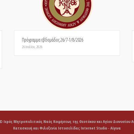
Πρόγραμμα εβδομάδος 26/7-1/8/2026
26 Ιουλίου, 2026
 © Ιερός Μητροπολιτικός Ναός Κοιμήσεως της Θεοτόκου και Αγίου Διονυσίου Αι
Κατασκευή και Φιλοξενία Ιστοσελίδας Internet Studio - Αίγινα