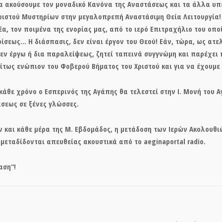
 να ακούσουμε τον μοναδικό Κανόνα της Αναστάσεως και τα άλλα 
ιστού Μυστηρίων στην μεγαλοπρεπή Αναστάσιμη Θεία Λειτουργία! Ό
ρέα, τον ποιμένα της ενορίας μας, από το ιερό Επιτραχήλιο του οπο
ίσεως… Η διάσπασις, δεν είναι έργον του Θεού! Εάν, τώρα, ως ατε
 εν έργω ή δια παραλείψεως, ζητεί ταπεινά συγγνώμη και παρέχει π
ίτως ενώπιον του Φοβερού Βήματος του Χριστού και για να έχουμ
κάθε χρόνο ο Εσπερινός της Αγάπης θα τελεστεί στην Ι. Μονή του Α
άσεως σε ξένες γλώσσες.
 και κάθε μέρα της Μ. Εβδομάδος, η μετάδοση των Ιερών Ακολουθιώ
 μεταδίδονται απευθείας ακουστικά από το aeginaportal radio.
αση
“!