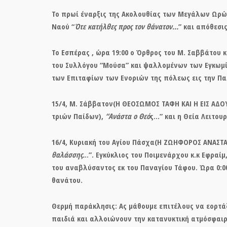
Το πρωί έναρξις της Ακολουθίας των Μεγάλων Ωρών
Ναού “
Ότε κατήλθες προς τον θάνατον…
” και απόθεσι
Το Εσπέρας , ώρα 19:00 ο Όρθρος του Μ. Σαββάτου κ
του Συλλόγου “Μούσα” και ψαλλομένων των Εγκωμίω
των Επιταφίων των Ενοριών της πόλεως εις την Παλ
15/4,
Μ. Σάββατον
(Η ΘΕΟΣΩΜΟΣ ΤΑΦΗ ΚΑΙ Η ΕΙΣ ΑΔΟΥ
τριών Παίδων),
“Ανάστα ο Θεό
ς…” και η Θεία Λειτουρ
16/4,
Κυριακή του Αγίου Πάσχα(
Η ΖΩΗΦΟΡΟΣ ΑΝΑΣΤΑΣΙ
θαλάσσης.
..”. Εγκύκλιος του Ποιμενάρχου κ.κ Εφραίμ
του αναβλύσαντος εκ του Παναγίου Τάφου. Ώρα 0:00
θανάτου.
Θερμή παράκλησις: Ας μάθουμε επιτέλους να εορτάζ
παιδιά και αλλοιώνουν την κατανυκτική ατμόσφαιρ