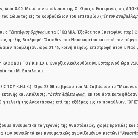
, ώρα 8:00. Μετά την απόλυσιν της Θ΄Ωρας ο Εσπερινός της
ΑΠΟΚ
ς του Σώματος εις το Κουβούκλιον του Επιταφίου (“
Σε τον αναβαλλόμε
αι ο “
Επιτάφιος Θρήνος
“με τα
ΕΓΚΩΜΙΑ.
Έξοδος του Επιταφίου περί ώ
ν, η εξής διαδρομή: Όπισθεν του Νοσοκομείου και από τον πύργο
αιάν προβλήταν, ώρα 21:45, κοινή Δέησις. επιστροφή στον Ι. Ναό ,
 ΚΑΘΟΔΟΣ ΤΟΥ Κ,Η.Ι.Χ.). Έναρξις Ακολουθίας Μ. Εσπερινού ώρα 7:
γία του Μ. Βασιλείου.
Σ ΤΟΥ Κ.Η.Ι.Χ.). Ώρα 23:00 το βράδυ του Μ. Σαββάτου το “Μεσονυκ
, εκτενής και Απόλυσις. “
Δεύτε λάβετε φως
“, εκ του άρτι καταφθάσαντ
 η τελετή της Αναστάσεως επί της εξέδρας εις το προαύλιον. “ΧΡΙΣ
ουμε πνευματικά το γεγονός της Αναστάσεως, χωρίς κροτίδες και 
α των συνειδητά και πνευματικώς αγωνιζομένων πιστών! “
Αναστήτ