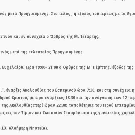
ρινός μετά
Προηγιασμένης.
Στο τέλος , η έξοδος του ιερέως με τα Ά
ειπνον και εν συνεχεία ο Όρθρος της Μ. Τετάρτης.
ρινός μετά της
τελευταίας Προηγιασμένης
.
. Ευχελαίου
. Ώρα 19:00- 21:00 ο Όρθρος της Μ. Πέμπτης, έξοδος τη
..”, έναρξις Ακολουθίας του Εσπερινού ώρα 7:30, και στη συνέχεια 
Ιησού Χριστού, με ώρα ενάρξεως 18:30 και την ανάγνωση των 12 περ
 της Ακολουθίας(περί ώραν 22:30) τοποθέτησις του Ιερού Επιταφίου
ς εις τον Τίμιον και Ζωοποιόν Σταυρόν υπό της γυναικείας χορωδ
.Ι.Χ, ολοήμερη Νηστεία).