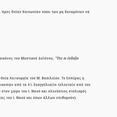
για προς Θείαν Κοινωνίαν οίκοι των μη δυναμένων να
ς εικόνος του Μυστικού Δείπνου,
“Ότε οι ένδοξοι
η Θεία Λειτουργία του Μ. Βασιλείου. Το Εσπέρας η
ικοπών από τα 4 Ι. Ευαγγέλια(το τελευταίο από του
 στον χώρο του Ι. Ναού και ολονύκτιος στολισμός
ίας του Ι. Ναού και όσων άλλων επιθυμούν).