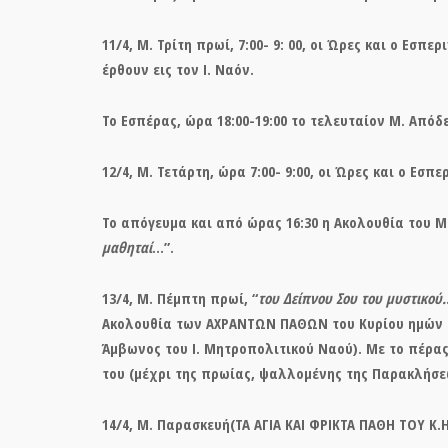
11/4,
Μ. Τρίτη πρωί,
7:00- 9: 00, οι Ώρες και ο Εσπε
έρθουν εις τον Ι. Ναόν.
Το Εσπέρας, ώρα 18:00-19:00 το τελευταίον Μ. Απόδ
12/4,
Μ. Τετάρτη,
ώρα 7:00- 9:00, οι Ώρες και ο Εσπε
Το απόγευμα και από ώρας 16:30 η Ακολουθία του
Μ
μαθηταί
…”.
13/4,
Μ. Πέμπτη πρωί,
“
του Δείπνου Σου του μυστικού.
Ακολουθία των
ΑΧΡΑΝΤΩΝ ΠΑΘΩΝ
του Κυρίου ημών 
Άμβωνος του Ι. Μητροπολιτικού Ναού). Με το πέρας
του (μέχρι της πρωίας, ψαλλομένης της Παρακλήσεω
14/4,
Μ. Παρασκευή
(ΤΑ ΑΓΙΑ ΚΑΙ ΦΡΙΚΤΑ ΠΑΘΗ ΤΟΥ Κ.Η