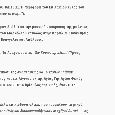
ΑΘΗΛΩΣΕΩΣ
. Η περιφορά του Επιταφίου εντός του
νον το φως..
.”).
ραν 21:15. Υπό την μουσική υπόκρουση της μπάντας
 του Μαρκέλλου κάθοδος στην παραλία. Συνάντησις
 Ευαγγέλιο και Απόλυσις.
30. Τα Αναγνώσματα,
“Τον Κύριον υμνείτε.
..”(Ύμνος
τικόν” της Αναστάσεως και ο κανών “
Κύματι
ος και εις Αίγιναν εκ της Αγίας Γης Αγίου Φωτός,
ΤΟΣ ΑΝΕΣΤΗ” ο θρίαμβος της Ζωής, έναντι του
άλλα επικίνδυνα υλικά, που τρομάζουν τα μικρά
ω ο Θεός και διασκορπισθήτωσαν οι εχθροί Αυτού…
“. Ας