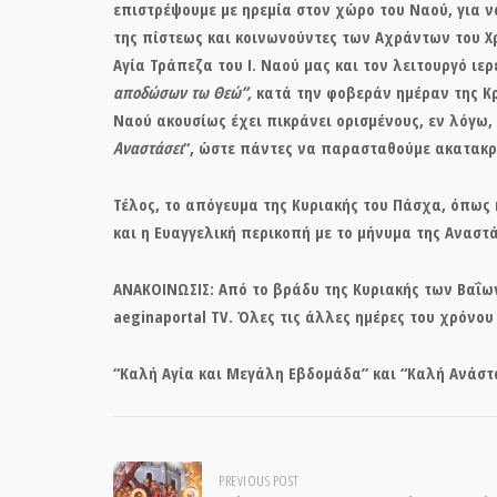
επιστρέψουμε με ηρεμία στον χώρο του Ναού, για
της πίστεως και κοινωνούντες των Αχράντων του Χρ
Αγία Τράπεζα του Ι. Ναού μας και τον λειτουργό ιε
αποδώσων τω Θεώ”,
κατά την φοβεράν ημέραν της Κρ
Ναού ακουσίως έχει πικράνει ορισμένους, εν λόγω,
Αναστάσει
“, ώστε πάντες να παρασταθούμε ακατακρ
Τέλος, το απόγευμα της Κυριακής του Πάσχα, όπως 
και η Ευαγγελική περικοπή με το μήνυμα της Αναστ
ΑΝΑΚΟΙΝΩΣΙΣ: Από το βράδυ της Κυριακής των Βαΐων
aeginaportal TV. Όλες τις άλλες ημέρες του χρόνου
“
Καλή Αγία και Μεγάλη Εβδομάδα”
και “
Καλή Ανάστ
Post
PREVIOUS POST