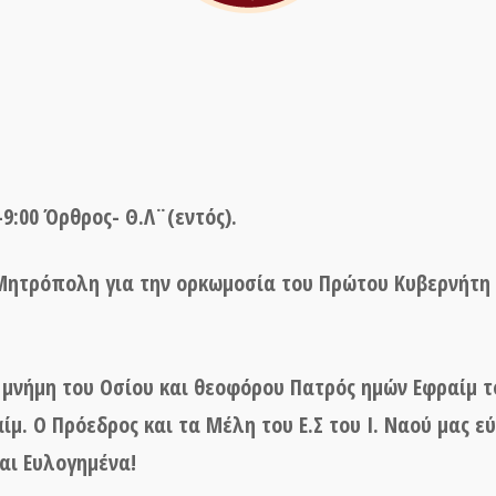
-9:00 Όρθρος- Θ.Λ¨(εντός).
 Μητρόπολη για την ορκωμοσία του Πρώτου Κυβερνήτη
 μνήμη του Οσίου και θεοφόρου Πατρός ημών Εφραίμ τ
ίμ. Ο Πρόεδρος και τα Μέλη του Ε.Σ του Ι. Ναού μας ε
αι Ευλογημένα!