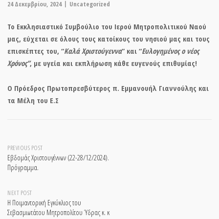
24 Δεκεμβρίου, 2024
Uncategorized
Το Εκκλησιαστικό Συμβούλιο του Ιερού Μητροπολιτικού Ναού
μας, εύχεται σε όλους τους κατοίκους του νησιού μας και τους
επισκέπτες του, “
Καλά Χριστούγεννα
” και “
Ευλογημένος ο νέος
Χρόνος”
, με υγεία και εκπλήρωση κάθε ευγενούς επιθυμίας!
Ο Πρόεδρος Πρωτοπρεσβύτερος π. Εμμανουήλ Γιαννούλης και
τα Μέλη του Ε.Σ
Post
PREVIOUS POST
Εβδομάς Χριστουγέννων (22-28/12/2024).
Πρόγραμμα.
navigation
NEXT POST
Η Ποιμαντορική Εγκύκλιος του
Σεβασμιωτάτου Μητροπολίτου Ύδρας κ. κ