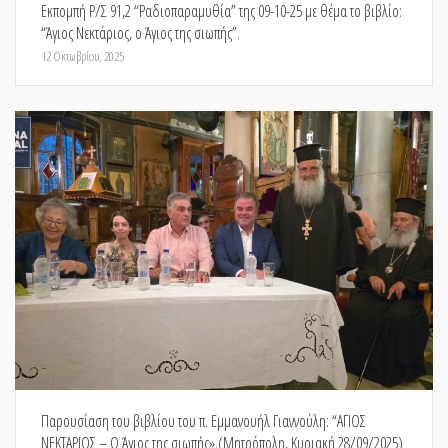
Εκπομπή Ρ/Σ 91,2 “Ραδιοπαραμυθία” της 09-10-25 με θέμα το βιβλίο:
“Άγιος Νεκτάριος, ο Άγιος της σιωπής”.
12 Οκτωβρίου, 2025
Παρουσίαση του βιβλίου του π. Εμμανουήλ Γιαννούλη: “ΑΓΙΟΣ
ΝΕΚΤΑΡΙΟΣ – Ο Άγιος της σιωπής».(Μητρόπολη, Κυριακή 28/09/2025)