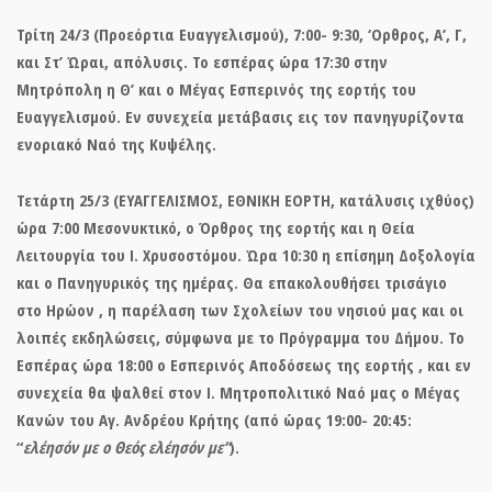
Τρίτη 24/3 (Προεόρτια Ευαγγελισμού), 7:00- 9:30, ‘Ορθρος, Α’, Γ,
και Στ’ Ώραι, απόλυσις. Το εσπέρας ώρα 17:30 στην
Μητρόπολη η Θ’ και ο Μέγας Εσπερινός της εορτής του
Ευαγγελισμού. Εν συνεχεία μετάβασις εις τον πανηγυρίζοντα
ενοριακό Ναό της Κυψέλης.
Τετάρτη 25/3 (ΕΥΑΓΓΕΛΙΣΜΟΣ, ΕΘΝΙΚΗ ΕΟΡΤΗ, κατάλυσις ιχθύος)
ώρα 7:00 Μεσονυκτικό, ο Όρθρος της εορτής και η Θεία
Λειτουργία του Ι. Χρυσοστόμου. Ώρα 10:30 η επίσημη Δοξολογία
και ο Πανηγυρικός της ημέρας. Θα επακολουθήσει τρισάγιο
στο Ηρώον , η παρέλαση των Σχολείων του νησιού μας και οι
λοιπές εκδηλώσεις, σύμφωνα με το Πρόγραμμα του Δήμου. Το
Εσπέρας ώρα 18:00 ο Εσπερινός Αποδόσεως της εορτής , και εν
συνεχεία θα ψαλθεί στον Ι. Μητροπολιτικό Ναό μας ο Μέγας
Κανών του Αγ. Ανδρέου Κρήτης (από ώρας 19:00- 20:45:
“
ελέησόν με ο Θεός ελέησόν με”
).