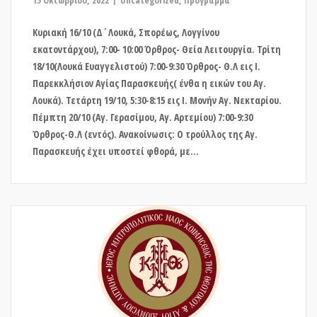
15 Οκτωβρίου, 2022
Uncategorized
,
Πρόγραμμα
Κυριακή 16/10 (Δ΄Λουκά, Σπορέως, Λογγίνου
εκατοντάρχου), 7:00- 10:00 Όρθρος- Θεία Λειτουργία. Τρίτη
18/10(Λουκά Ευαγγελιστού) 7:00-9:30 Όρθρος- Θ.Λ εις Ι.
Παρεκκλήσιον Αγίας Παρασκευής( ένθα η εικών του Αγ.
Λουκά). Τετάρτη 19/10, 5:30-8:15 εις Ι. Μονήν Αγ. Νεκταρίου.
Πέμπτη 20/10 (Αγ. Γερασίμου, Αγ. Αρτεμίου) 7:00-9:30
Όρθρος-Θ.Λ (εντός). Ανακοίνωσις: Ο τρούλλος της Αγ.
Παρασκευής έχει υποστεί φθορά, με...