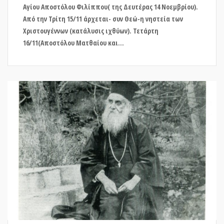
Αγίου Αποστόλου Φιλίππου( της Δευτέρας 14 Νοεμβρίου).
Από την Τρίτη 15/11 άρχεται- συν Θεώ-η νηστεία των
Χριστουγέννων (κατάλυσις ιχθύων). Τετάρτη
16/11(Αποστόλου Ματθαίου και...