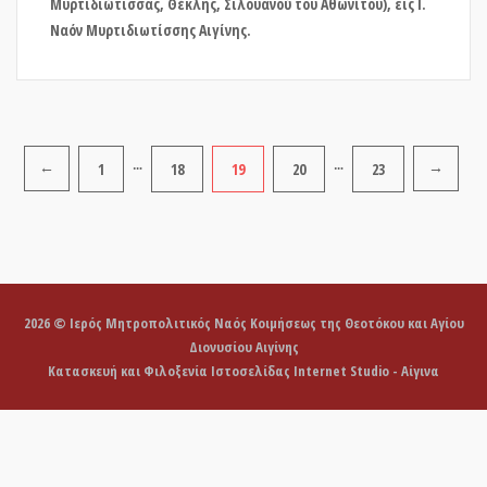
Μυρτιδιώτισσας, Θέκλης, Σιλουανού του Αθωνίτου), εις Ι.
Ναόν Μυρτιδιωτίσσης Αιγίνης.
Σελιδοποίηση
1
…
18
19
20
…
23
←
→
άρθρων
2026 © Ιερός Μητροπολιτικός Ναός Κοιμήσεως της Θεοτόκου και Αγίου
Διονυσίου Αιγίνης
Κατασκευή και Φιλοξενία Ιστοσελίδας Internet Studio - Αίγινα