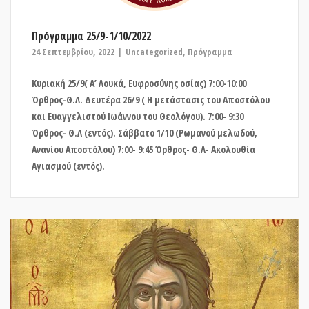
Πρόγραμμα 25/9-1/10/2022
24 Σεπτεμβρίου, 2022
Uncategorized
,
Πρόγραμμα
Κυριακή 25/9( Α’ Λουκά, Ευφροσύνης οσίας) 7:00-10:00
Όρθρος-Θ.Λ. Δευτέρα 26/9 ( Η μετάστασις του Αποστόλου
και Ευαγγελιστού Ιωάννου του Θεολόγου). 7:00- 9:30
Όρθρος- Θ.Λ (εντός). Σάββατο 1/10 (Ρωμανού μελωδού,
Ανανίου Αποστόλου) 7:00- 9:45 Όρθρος- Θ.Λ- Ακολουθία
Αγιασμού (εντός).