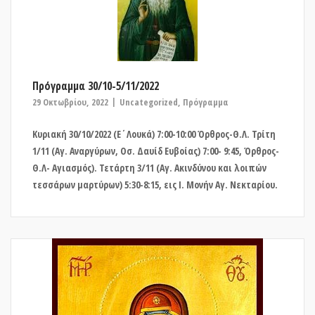
Πρόγραμμα 30/10-5/11/2022
29 Οκτωβρίου, 2022
Uncategorized
,
Πρόγραμμα
Κυριακή 30/10/2022 (Ε΄Λουκά) 7:00-10:00 Όρθρος-Θ.Λ. Τρίτη
1/11 (Αγ. Αναργύρων, Οσ. Δαυίδ Ευβοίας) 7:00- 9:45, Όρθρος-
Θ.Λ- Αγιασμός). Τετάρτη 3/11 (Αγ. Ακινδύνου και λοιπών
τεσσάρων μαρτύρων) 5:30-8:15, εις Ι. Μονήν Αγ. Νεκταρίου.