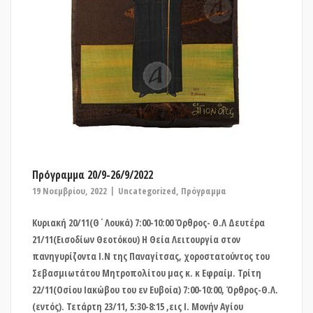
Πρόγραμμα 20/9-26/9/2022
19 Νοεμβρίου, 2022
Uncategorized
,
Πρόγραμμα
Κυριακή 20/11(Θ΄Λουκά) 7:00-10:00 Όρθρος- Θ.Λ Δευτέρα
21/11(Εισοδίων Θεοτόκου) Η Θεία Λειτουργία στον
πανηγυρίζοντα Ι.Ν της Παναγίτσας, χοροστατούντος του
Σεβασμιωτάτου Μητροπολίτου μας κ. κ Εφραίμ. Τρίτη
22/11(Οσίου Ιακώβου του εν Ευβοία) 7:00-10:00, Όρθρος-Θ.Λ.
(εντός). Τετάρτη 23/11, 5:30-8:15 ,εις Ι. Μονήν Αγίου