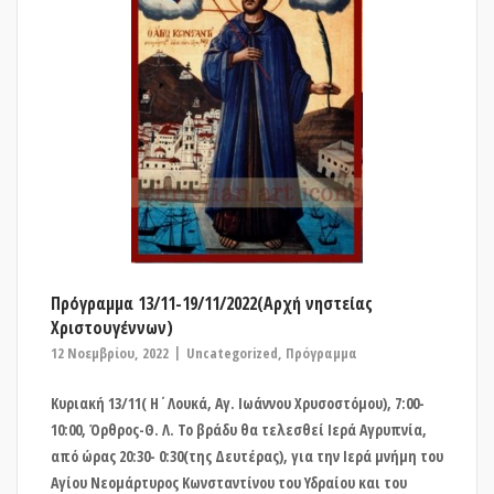
Πρόγραμμα 13/11-19/11/2022(Αρχή νηστείας
Χριστουγέννων)
12 Νοεμβρίου, 2022
Uncategorized
,
Πρόγραμμα
Κυριακή 13/11( Η΄Λουκά, Αγ. Ιωάννου Χρυσοστόμου), 7:00-
10:00, Όρθρος-Θ. Λ. Το βράδυ θα τελεσθεί Ιερά Αγρυπνία,
από ώρας 20:30- 0:30(της Δευτέρας), για την Ιερά μνήμη του
Αγίου Νεομάρτυρος Κωνσταντίνου του Υδραίου και του