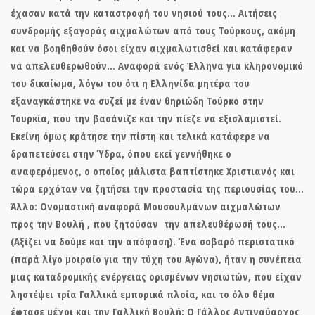
έχασαν κατά την καταστροφή του νησιού τους… Αιτήσεις
συνδρομής εξαγοράς αιχμαλώτων από τους Τούρκους, ακόμη
και να βοηθηθούν όσοι είχαν αιχμαλωτισθεί και κατάφεραν
να απελευθερωθούν… Αναφορά ενός Έλληνα για κληρονομικό
του δικαίωμα, λόγω του ότι η Ελληνίδα μητέρα του
εξαναγκάστηκε να συζεί με έναν θηριώδη Τούρκο στην
Τουρκία, που την βασάνιζε και την πίεζε να εξισλαμιστεί.
Εκείνη όμως κράτησε την πίστη και τελικά κατάφερε να
δραπετεύσει στην Ύδρα, όπου εκεί γεννήθηκε ο
αναφερόμενος, ο οποίος μάλιστα βαπτίστηκε Χριστιανός και
τώρα ερχόταν να ζητήσει την προστασία της περιουσίας του…
Άλλο: Ονομαστική αναφορά Μουσουλμάνων αιχμαλώτων
προς την Βουλή , που ζητούσαν την απελευθέρωσή τους…
(Αξίζει να δούμε και την απόφαση). Ένα σοβαρό περιστατικό
(παρά λίγο μοιραίο για την τύχη του Αγώνα), ήταν η συνέπεια
μιας καταδρομικής ενέργειας ορισμένων νησιωτών, που είχαν
ληστέψει τρία Γαλλικά εμπορικά πλοία, και το όλο θέμα
έφτασε μέχρι και την Γαλλική Βουλή: Ο Γάλλος Αντιναύαρχος