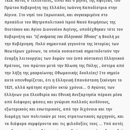
Πρώτου Κυβερνήτη της Ελλάδος Ιωάννη Καποδίστρια στην
Αίγινα. Στο νησί του Σαρωνικού, και συγκεκριμένα στο
προαύλιο του Μητροπολιτικού Ιερού Ναού Κοιμήσεως της
Θεοτόκου και Αγίου Διονυσίου Αιγίνης,
υποδέχθηκαν
τότε τον
Κυβερνήτη και
“
εξ ονόματος του Ελληνικού Έθνους
“
η Βουλή με
την Κυβέρνηση
. Πολύ σημαντικά γεγονότα της Ιστορίας των
Νεωτέρων χρόνων, τα οποία ουσιαστικά σηματοδοτούν την
έναρξη λειτουργίας των δομών του (υπό σύστασιν) Ελληνικού
Κράτους, του πρώτου μετά την Άλωση της Πόλης , ύστερα από
την λήξη της μακραίωνης Οθωμανικής δουλείας! Στο σημείο
αυτό υπενθυμίζεται, ότι η Ελληνική Επανάσταση ξεκίνησε το
1821, αλλά κράτησε σχεδόν οκτώ χρόνια… Ο Αγώνας των
Ελλήνων για Ελευθερία και Εθνική Ανεξαρτησία πέρασε μέσα
από διάφορες φάσεις και γνώρισε πολλούς κινδύνους,
εξωτερικούς και εσωτερικούς, από την διχόνοια και την
διαμάχη των πολιτικών με τους στρατιωτικούς αρχηγούς, και
τα διάφορα συμφέροντα και τις φιλοδοξίες τους … Υπό αυτές