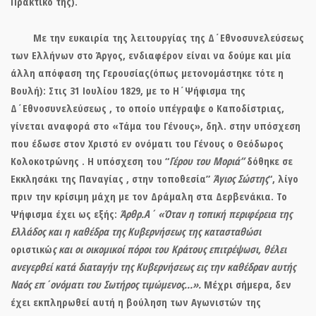
Πρακτικό της).
Με την ευκαιρία της λειτουργίας της Δ΄Εθνοσυνελεύσεως
των Ελλήνων στο Άργος, ενδιαφέρον είναι να δούμε και μία
άλλη απόφαση της Γερουσίας(όπως μετονομάστηκε τότε η
Βουλή): Στις 31 Ιουλίου 1829, με το Η΄Ψήφισμα της
Δ΄Εθνοσυνελεύσεως , το οποίο υπέγραψε ο Καποδίστριας,
γίνεται αναφορά στο «
Τάμα του Γένους»,
δηλ
. στην υπόσχεση
που έδωσε στον Χριστό εν ονόματι του Γένους ο Θεόδωρος
Κολοκοτρώνης
. Η υπόσχεση του “
Γέρου του Μοριά”
δόθηκε σε
Εκκλησάκι της Παναγίας , στην τοποθεσία”
Άγιος Σώστης
“, λίγο
πριν την κρίσιμη μάχη με τον Δράμαλη στα Δερβενάκια. Το
Ψήφισμα έχει ως εξής:
Άρθρ.Α΄ «Όταν η τοπική περιφέρεια της
Ελλάδος και η
καθέδρα της Κυβερνήσεως
της κατασταθώσι
οριστικώ
ς
και οι οικομικοί πόροι του Κράτους επιτρέψωσι,
θέλει
ανεγερθεί
κατά διαταγήν της Κυβερνήσεως
εις την καθέδραν αυτής
Ναός επ΄ονόματι του Σωτήρος τιμώμενος
…».
Μέχρι σήμερα, δεν
έχει εκπληρωθεί αυτή η βούληση των Αγωνιστών της