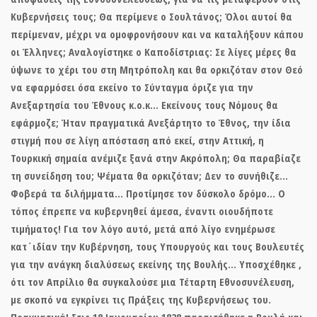
Κυβερνήσεις τους; Θα περίμενε ο Σουλτάνος; Όλοι αυτοί θα
περίμεναν, μέχρι να ομοφρονήσουν και να καταλήξουν κάπου
οι Έλληνες; Αναλογίστηκε ο Καποδίστριας: Σε λίγες μέρες θα
ύψωνε το χέρι του στη Μητρόπολη και
θα ορκιζόταν
στον Θεό
να
εφαρμόσει όσα εκείνο το Σύνταγμα όρι
ζε για την
Ανεξαρτησία του Έθνους κ.ο.κ… Εκείνους τους Νόμους θα
εφάρμοζε;
Ήταν πραγματικά Ανεξάρτητο το Έθνο
ς, την ίδια
στιγμή που σε λίγη απόσταση από εκεί, στην Αττική, η
Τουρκική σημαία ανέμιζε ξανά στην Ακρόπολη; Θα παραβίαζε
τη συνείδηση του; Ψέματα θα ορκιζόταν; Δεν το συνήθιζε…
Φοβερά τα διλήμματα… Προτίμησε τον δύσκολο δρόμο…
Ο
τόπος έπρεπε να κυβερνηθεί άμεσα
,
έναντι οιουδήποτε
τιμήματο
ς! Για τον λόγο αυτό, μετά από λίγο ενημέρωσε
κατ΄ιδίαν την Κυβέρνηση, τους Υπουργούς και τους Βουλευτές
για
την ανάγκη διαλύσεως εκείνης της Βουλής.
.. Υποσχέθηκε ,
ότι τον Απρίλιο θα συγκαλούσε μια Τέταρτη Εθνοσυνέλευση,
με σκοπό να εγκρίνει τις Πράξεις της Κυβερνήσεως του.
Πραγματικά! Σ
τις 18 Ιανουαρίου 1828 παραιτήθηκε η Βουλή και