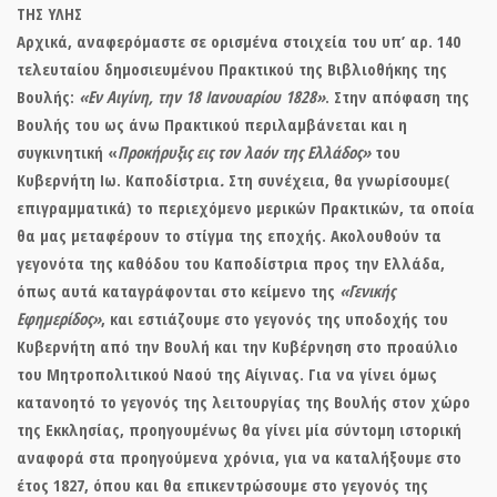
ΤΗΣ ΥΛΗ
Αρχικά, αναφερόμαστε σε ορισμένα στοιχεία του υπ’ αρ. 140
τελευταίου δημοσιευμένου Πρακτικού της Βιβλιοθήκης της
Βουλής:
«Εν Αιγίνη, την 18 Ιανουαρίου 1828»
. Στην απόφαση της
Βουλής του ως άνω Πρακτικού περιλαμβάνεται και η
συγκινητική «
Προκήρυξις εις τον λαόν της Ελλάδος»
του
Κυβερνήτη Ιω. Καποδίστρια
.
Στη συνέχεια, θα γνωρίσουμε(
επιγραμματικά) το περιεχόμενο μερικών Πρακτικών, τα οποία
θα μας μεταφέρουν το στίγμα της εποχής. Ακολουθούν τα
γεγονότα της καθόδου του Καποδίστρια προς την Ελλάδα,
όπως αυτά καταγράφονται στο κείμενο της
«Γενικής
Εφημερίδος»
, και εστιάζουμε στο γεγονός της υποδοχής του
Κυβερνήτη από την Βουλή και την Κυβέρνηση στο προαύλιο
του Μητροπολιτικού Ναού της Αίγινας. Για να γίνει όμως
κατανοητό το γεγονός της λειτουργίας της Βουλής στον χώρο
της Εκκλησίας, προηγουμένως θα γίνει μία σύντομη ιστορική
αναφορά στα προηγούμενα χρόνια, για να καταλήξουμε στο
έτος 1827, όπου και θα επικεντρώσουμε στο γεγονός της