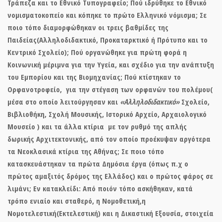
Τράπεζα και το Εθνικό Τυπογραφείο; Πού ιδρύθηκε το Εθνικό
νομισματοκοπείο και κόπηκε το πρώτο Ελληνικό νόμισμα; Σε
ποιο τόπο διαμορφώθηκαν οι τρεις βαθμίδες της
Παιδείας(Αλληλοδιδακτικό, Προκαταρκτικό ή Πρότυπο και το
Κεντρικό Σχολείο); Πού οργανώθηκε για πρώτη φορά η
Κοινωνική μέριμνα για την Υγεία, και σχέδιο για την ανάπτυξη
του Εμπορίου και της Βιομηχανίας; Πού κτίστηκαν το
Ορφανοτροφείο, για την στέγαση των ορφανών του πολέμου(
μέσα στο οποίο λειτούργησαν και
«Αλληλοδιδακτικό»
Σχολείο,
Βιβλιοθήκη, Σχολή Μουσικής, Ιστορικό Αρχείο, Αρχαιολογικό
Μουσείο ) και τα άλλα κτίρια με τον ρυθμό της απλής
δωρικής Αρχιτεκτονικής, από τον οποίο προέκυψαν αργότερα
τα Νεοκλασικά κτίρια της Αθήνας; Σε ποιο τόπο
κατασκευάστηκαν τα πρώτα Δημόσια έργα (όπως π.χ ο
πρώτος αμαξιτός δρόμος της Ελλάδος) και ο πρώτος φάρος σε
λιμάνι; Εν κατακλείδι:
Από ποιόν τόπο ασκήθηκαν, κατά
τρόπο ενιαίο και σταθερό, η Νομοθετική,η
Νομοτελεστική(Εκτελεστική) και η Δικαστική Εξουσία, στοιχεία