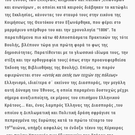
και ανωνύμων , οι οποίοι κατά καιρούς διάβηκαν το κατώφλι
της Εκκλησίας, κάνοντας τον σταυρό τους στην εικόνα της
Κοιμήσεως της Θεοτόκου στον Εξωνάρθηκα, που φέρει στο
μαρμάρινο υπέρθυρο του και την χρονολογία “1806”. Τα
παρατιθέμενα πιο κάτω
40
Αποσπάσματα Πρακτικών της τότε
Βουλής, βλέπουν τώρα για πρώτη φορά το φως της
δημοσιότητας. Παρατίθενται με το γλωσσικό ιδίωμα τους, την
στίξη και την ορθογραφία τους( όπως στην προαναφερθείσα
Έκδοση της Βιβλιοθήκης της Βουλής). Επίσης, το παρόν
αφιερώνεται στον
«εντός και εκτός των τειχών της πόλεως»
Ελληνισμό, ιδιαίτερα σ΄ εκείνον της Διασποράς, την μεγάλη
αυτή Δύναμη του Έθνους, η οποία παραμένει δυστυχώς μέχρι
σήμερα αναξιοποίητη, εκ μέρους του επισήμου Ελληνικού
Κράτους… Και, ένας λαμπρός Έλληνας της Διασποράς ,του
οποίου η Διπλωματική και Πολιτική δράση σφράγισε τα
πεπραγμένα της Ευρώπης κατά το πρώτο τέταρτο του
ου
19
αιώνα, υπήρξε ασφαλώς το ένδοξο τέκνο της Κέρκυρας
-και πρώην Υπουργός των Εξωτερικών του Τσάρου της