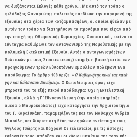
να διεξάγονται Εκλογές κάθε χρόνο… Με αυτό τον τρόπο ο
φιλόδοξος Φαναριώτης πολιτικός επεδίωκε την παραμονή της
Εξουσίας στα χέρια των κοτζαμπάσηδων, οι οποίοι ήθελαν με
αυτόν τον τρόπο να διατηρήσουν τα προνόμια που είχαν από
την εποχή της Οθωμανικής Κυριαρχίας. Ουσιαστικά
, εκείνο το
Σύνταγμα καθιέρωνε τον ανταγωνισμό της Νομοθετικής με την
πολυμελή Εκτελεστική Εξουσία.
Αυτός ο ανταγωνισμός(των
Πολιτικών με τους Στρατιωτικούς) υπήρξε η βασική αιτία των
προηγούμενων τριών Εθνοκτόνων εμφυλίων πολέμων! Ένα
παράδειγμα: Το άρθρο 108 όριζε: «
Ο Κυβερνήτης κινεί τας κατά
γην και θάλασσαν Δυνάμεις»
. Ο Καποδίστριας όμως είχε
μπροστά του το εξής πικρό παράδειγμα:
Όχι η Εκτελεστική
Εξουσία , αλλά η Γ΄Εθνοσυνέλευση
(την οποία επηρέαζε
άμεσα ο Μαυροκορδάτος
) είχε καταργήσει την Αρχιστρατηγία
του Γ. Καραϊσκάκη
, παραμερίζοντας και τον Ναύαρχο Ανδρέα
Μιαούλη, και διόρισε στη θέση των ηρώων αντίστοιχα τους
Άγγλους Τσώρτς και Κόχραν! Οι τελευταίοι, με τις άστοχες
ενέργειές τους, υπήρξαν και οι κύριοι υπαίτιοι της τραγικής