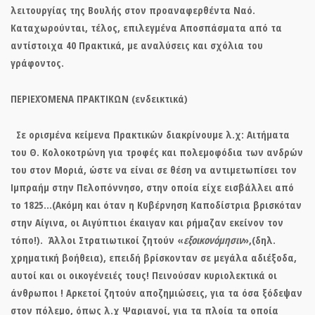
λειτουργίας της Βουλής στον προαναφερθέντα Ναό.
Καταχωρούνται, τέλος, επιλεγμένα Αποσπάσματα από τα
αντίστοιχα 40 Πρακτικά, με αναλύσεις και σχόλια του
γράφοντος.
ΠΕΡΙΕΧΌΜΕΝΑ ΠΡΑΚΤΙΚΩΝ (ενδεικτικά)
Σε ορισμένα κείμενα Πρακτικών διακρίνουμε λ.χ: Αιτήματα
του Θ. Κολοκοτρώνη για τροφές και πολεμοφόδια των ανδρών
του στον Μοριά, ώστε να είναι σε θέση να αντιμετωπίσει τον
Ιμπραήμ στην Πελοπόννησο, στην οποία είχε εισβάλλει από
το 1825…(Ακόμη και όταν η Κυβέρνηση Καποδίστρια βρισκόταν
στην Αίγινα, οι Αιγύπτιοι έκαιγαν και ρήμαζαν εκείνον τον
τόπο!). Άλλοι Στρατιωτικοί ζητούν «
εξοικονόμησιν
»,(δηλ.
χρηματική βοήθεια), επειδή βρίσκονταν σε μεγάλα αδιέξοδα,
αυτοί και οι οικογένειές τους! Πεινούσαν κυριολεκτικά οι
άνθρωποι ! Αρκετοί ζητούν αποζημιώσεις, για τα όσα ξόδεψαν
στον πόλεμο, όπως λ.χ Ψαριανοί, για τα πλοία τα οποία