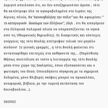
Δεριγνύ απειλούσε ότι, αν δεν αποζημιωνόταν άμεσα , τότε
θα κατέστρεφε όλα τα αγκυροβολημένα στο λιμάνι της
Αίγινας πλοία, θα
“κανονοβολήση την πόλιν”
και θα αφαιρέσει:
“
το καταγωγικόν δικαίωμα των Ελλήνων”
, (δηλ . ότι θα απαγόρευε
στα Ελληνικά πολεμικά πλοία να υπερασπίζονται τα νησιά
από τις Οθωμανικές θηριωδίες). Οι διακριτικές και εύστοχες
ενέργειες της τότε Βουλής απέτρεψαν τελικά τον μεγάλο
κίνδυνο! Σε γενικές γραμμές , η τότε Βουλή φαίνεται ότι
ανταποκρίθηκε επιτυχώς στα καθήκοντά της… (Παρένθεση:
Μήπως συνετέλεσε σε τούτο η λειτουργία της τότε Βουλής
μέσα στον χώρο της Εκκλησίας, όπου εξυπακούεται και ο
φωτισμός του Θεού; Οποιαδήποτε σύγκριση με τα σημερινά
δεδομένα, μόνο θλιβερές σκέψεις μπορεί να προκαλέσει,
αναφορικά, βέβαια, με την τωρινή κατάσταση του
Κοινοβουλίου…).
ΣΚΟΠΟΣ