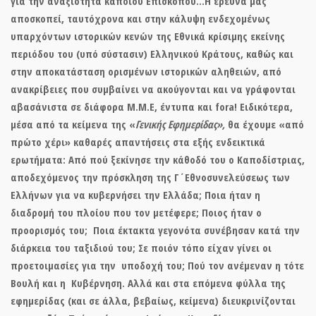
για την αναξιότητα κάποιου Επισκόπου…Η έρευνα μας
αποσκοπεί, ταυτόχρονα και στην κάλυψη ενδεχομένως
υπαρχόντων ιστορικών κενών της Εθνικά κρίσιμης εκείνης
περιόδου του (υπό σύστασιν) Ελληνικού Κράτους, καθώς και
στην αποκατάσταση ορισμένων ιστορικών αληθειών, από
ανακρίβειες που συμβαίνει να ακούγονται και να γράφονται
αβασάνιστα σε διάφορα Μ.Μ.Ε, έντυπα και fora! Ειδικότερα,
μέσα από τα κείμενα της «
Γενικής Εφημερίδας»,
θα έχουμε «από
πρώτο χέρι» καθαρές απαντήσεις στα εξής ενδεικτικά
ερωτήματα: Από πού ξεκίνησε την κάθοδό του ο Καποδίστριας,
αποδεχόμενος την πρόσκληση της Γ΄Εθνοσυνελεύσεως των
Ελλήνων για να κυβερνήσει την Ελλάδα; Ποια ήταν η
διαδρομή του πλοίου που τον μετέφερε; Ποιος ήταν ο
προορισμός του; Ποια έκτακτα γεγονότα συνέβησαν κατά την
διάρκεια του ταξιδιού του; Σε ποιόν τόπο είχαν γίνει οι
προετοιμασίες για την υποδοχή του; Πού τον ανέμεναν η τότε
Βουλή και η Κυβέρνηση. Αλλά και στα επόμενα φύλλα της
εφημερίδας (και σε άλλα, βεβαίως, κείμενα) διευκρινίζονται