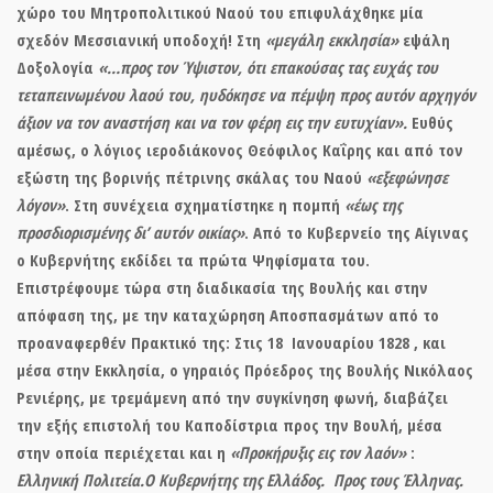
χώρο του Μητροπολιτικού Ναού του επιφυλάχθηκε μία
σχεδόν Μεσσιανική υποδοχή! Στη
«μεγάλη εκκλησία»
εψάλη
Δοξολογία
«…προς τον Ύψιστον, ότι επακούσας τας ευχάς του
τεταπεινωμένου λαού του, ηυδόκησε να πέμψη προς αυτόν αρχηγόν
άξιον να τον αναστήση και να τον φέρη εις την ευτυχίαν».
Ευθύς
αμέσως, ο λόγιος ιεροδιάκονος Θεόφιλος Καΐρης και από τον
εξώστη της βορινής πέτρινης σκάλας του Ναού
«εξεφώνησε
λόγον»
. Στη συνέχεια σχηματίστηκε η πομπή
«έως της
προσδιορισμένης δι’ αυτόν οικίας»
. Από το Κυβερνείο της Αίγινας
ο Κυβερνήτης εκδίδει τα πρώτα Ψηφίσματα του.
Επιστρέφουμε τώρα στη διαδικασία της Βουλής και στην
απόφαση της, με την καταχώρηση Αποσπασμάτων από το
προαναφερθέν Πρακτικό της: Στις 18 Ιανουαρίου 1828 , και
μέσα στην Εκκλησία, ο γηραιός Πρόεδρος της Βουλής Νικόλαος
Ρενιέρης, με τρεμάμενη από την συγκίνηση φωνή, διαβάζει
την εξής επιστολή του Καποδίστρια προς την Βουλή, μέσα
στην οποία περιέχεται και η
«Προκήρυξις εις τον λαόν»
:
Ελληνική Πολιτεία.Ο Κυβερνήτης της Ελλάδος. Προς τους Έλληνας.