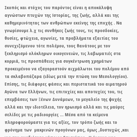
Σκοπός και στόχος του παρόντος είναι η αποκάλυψη
αγνώστων πτυχών της Ιστορίας, της ζωής, αλλά και της
καθημερινότητας των ανθρώπων εκείνης της εποχής . Να
γνωρίσουμε λ.χ τις συνθήκες ζωής τους, τις προσδοκίες,
θυσίες, φτώχεια, αγωνίες, τα προβλήματα εξαιτίας του
συνεχιζόμενου τότε πολέμου, τους θανάτους με τον
ξεκληρισμό ολόκληρων οικογενειών, τις λαβωματιές στα
κορμιά, τις προσπάθειες για συγκέντρωση χρημάτων
προκειμένου να εξαγοραστούν αιχμάλωτοι του πολέμου από
τα σκλαβοπάζαρα (ιδίως μετά την πτώση του Μεσολογγίου).
Επίσης, τις διάφορες φάσεις και περιστατικά του αιματηρού
Αγώνα των Ελλήνων, τις επιτυχίες και αποτυχίες του, τις
επεμβάσεις των Ξένων Δυνάμεων, το μεγαλείο της ψυχής
αλλά και την ιδιοτέλεια, τον ηρωισμό αλλά και τις μαύρες
σελίδες με τις ραδιουργίες … Μέσα από τα κείμενα
πληροφορούμαστε για τις αξίες, τον τρόπο ζωής και το
φρόνημα των μακρινών προγόνων μας, όμως ,δυστυχώς ,και