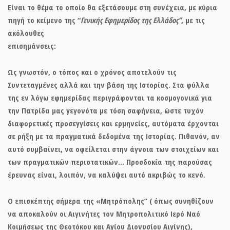
Είναι το θέμα το οποίο θα εξετάσουμε στη συνέχεια, με κύρια
πηγή το κείμενο της “
Γενικής Εφημερίδος της Ελλάδος”
, με τις
ακόλουθες
επισημάνσει
Ως γνωστόν, ο τόπος και ο χρόνος αποτελούν τις
Συντεταγμένες αλλά και την βάση της Ιστορίας. Στα φύλλα
της εν λόγω εφημερίδας περιγράφονται τα κοσμογονικά για
την Πατρίδα μας γεγονότα με τόση σαφήνεια, ώστε τυχόν
διαφορετικές προσεγγίσεις και ερμηνείες, αυτόματα έρχονται
σε ρήξη με τα πραγματικά δεδομένα της Ιστορίας. Πιθανόν, αν
αυτό συμβαίνει, να οφείλεται στην άγνοια των στοιχείων και
των πραγματικών περιστατικών… Προσδοκία της παρούσας
έρευνας είναι, λοιπόν, να καλύψει αυτό ακριβώς το κενό.
Ο επισκέπτης σήμερα της
«Μητρόπολης” (
όπως συνηθίζουν
να αποκαλούν οι Αιγινήτες
τον Μητροπολιτικό Ιερό Ναό
Κοιμήσεως της Θεοτόκου και Αγίου Διονυσίου Αιγίνης),