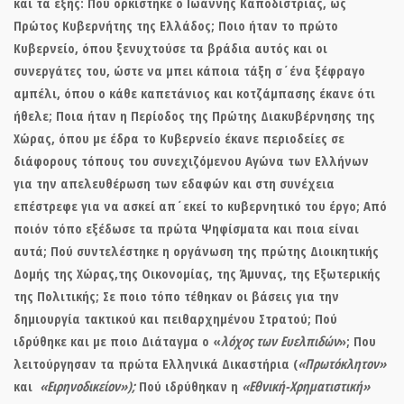
και τα εξής: Πού ορκίστηκε ο Ιωάννης Καποδίστριας, ως
Πρώτος Κυβερνήτης της Ελλάδος; Ποιο ήταν το πρώτο
Κυβερνείο, όπου ξενυχτούσε τα βράδια αυτός και οι
συνεργάτες του, ώστε να μπει κάποια τάξη σ΄ένα ξέφραγο
αμπέλι, όπου ο κάθε καπετάνιος και κοτζάμπασης έκανε ότι
ήθελε; Ποια ήταν η Περίοδος της Πρώτης Διακυβέρνησης της
Χώρας, όπου με έδρα το Κυβερνείο έκανε περιοδείες σε
διάφορους τόπους του συνεχιζόμενου Αγώνα των Ελλήνων
για την απελευθέρωση των εδαφών και στη συνέχεια
επέστρεφε για να ασκεί απ΄εκεί το κυβερνητικό του έργο; Από
ποιόν τόπο εξέδωσε τα πρώτα Ψηφίσματα και ποια είναι
αυτά; Πού συντελέστηκε η οργάνωση της πρώτης Διοικητικής
Δομής της Χώρας,της Οικονομίας, της Άμυνας, της Εξωτερικής
της Πολιτικής; Σε ποιο τόπο τέθηκαν οι βάσεις για την
δημιουργία τακτικού και πειθαρχημένου Στρατού; Πού
ιδρύθηκε και με ποιο Διάταγμα ο «
λόχος των Ευελπιδών
»; Που
λειτούργησαν τα πρώτα Ελληνικά Δικαστήρια (
«Πρωτόκλητον»
και
«Ειρηνοδικείον»);
Πού ιδρύθηκαν η
«Εθνική-Χρηματιστική»