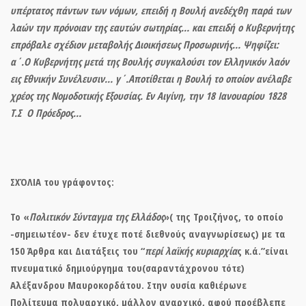
υπέρτατος πάντων των νόμων,
επειδή η Βουλή ανεδέχθη παρά των
λαών την πρόνοιαν της εαυτών σωτηρίας… και
επειδή ο Κυβερνήτης
επρόβαλε σχέδιον μεταβολής Διοικήσεως Προσωρινής
… Ψηφίζει:
α΄.Ο Κυβερνήτης μετά της Βουλής συγκαλούσι τον Ελληνικόν λαόν
εις Εθνικήν Συνέλευσιν… γ΄.Αποτίθεται η Βουλή το οποίον ανέλαβε
χρέος της Νομοδοτικής Εξουσίας. Εν Αιγίνη, την 18 Ιανουαρίου 1828
Τ.Σ Ο Πρόεδρος…
ΣΧΌΛΙΑ του γράφοντος:
Το
«
Πολιτικόν Σύνταγμα της Ελλάδος
»( της Τροιζήνος,
το οποίο
-σημειωτέον- δεν έτυχε ποτέ διεθνούς αναγνωρίσεως) με τα
150 Άρθρα και Διατάξεις του “
περί λαϊκής κυριαρχία
ς κ.ά.”είναι
πνευματικό δημιούργημα του(σαραντάχρονου τότε)
Αλέξανδρου Μαυροκορδάτου. Στην ουσία
καθιέρωνε
Πολίτευμα πολυαρχικό
, μάλλον αναρχικό, αφού προέβλεπε