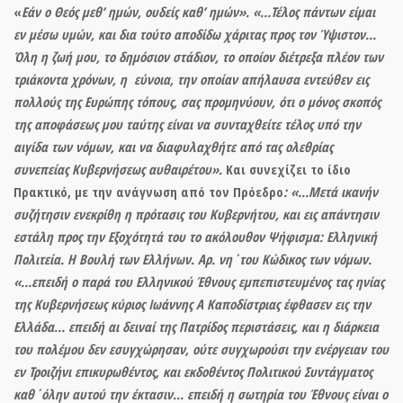
«
Εάν ο Θεός μεθ’ ημών, ουδείς καθ’ ημών».
«…Τέλος πάντων είμαι
εν μέσω υμών, και δια τούτο αποδίδω χάριτας προς τον Ύψιστον…
Όλη η ζωή μου, το δημόσιον στάδιον, το οποίον διέτρεξα πλέον των
τριάκοντα χρόνων, η εύνοια, την οποίαν απήλαυσα εντεύθεν εις
πολλούς της Ευρώπης τόπους, σας προμηνύουν, ότι ο μόνος σκοπός
της αποφάσεως μου ταύτης είναι να συνταχθείτε τέλος υπό την
αιγίδα των νόμων, και να διαφυλαχθήτε από τας ολεθρίας
συνεπείας Κυβερνήσεως αυθαιρέτου».
Και συνεχίζει το ίδιο
Πρακτικό, με την ανάγνωση από τον Πρόεδρο
: «…Μετά ικανήν
συζήτησιν
ενεκρίθη η πρότασις του Κυβερνήτου
, και εις απάντησιν
εστάλη προς την Εξοχότητά του το ακόλουθον Ψήφισμα: Ελληνική
Πολιτεία. Η Βουλή των Ελλήνων. Αρ. νη΄του Κώδικος των νόμων.
«…επειδή ο παρά του Ελληνικού Έθνους εμπεπιστευμένος τας ηνίας
της Κυβερνήσεως κύριος Ιωάννης Α Καποδίστριας έφθασεν εις την
Ελλάδα… επειδή αι δειναί της Πατρίδος περιστάσεις, και η διάρκεια
του πολέμου δεν εσυγχώρησαν, ούτε συγχωρούσι την ενέργειαν του
εν Τροιζήνι επικυρωθέντος, και εκδοθέντος Πολιτικού Συντάγματος
καθ΄όλην αυτού την έκτασιν…
επειδή η σωτηρία του Έθνους είναι ο