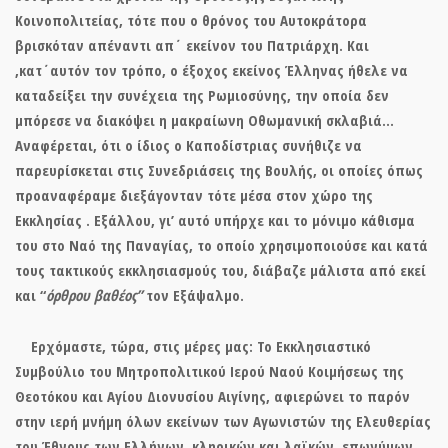
Κοινοπολιτείας, τότε που ο θρόνος του Αυτοκράτορα
βρισκόταν απέναντι απ΄ εκείνον του Πατριάρχη. Και
,κατ΄αυτόν τον τρόπο, ο έξοχος εκείνος Έλληνας ήθελε να
καταδείξει την συνέχεια της Ρωμιοσύνης, την οποία δεν
μπόρεσε να διακόψει η μακραίωνη Οθωμανική σκλαβιά…
Αναφέρεται, ότι ο ίδιος ο Καποδίστριας συνήθιζε να
παρευρίσκεται στις Συνεδριάσεις της
Βουλής
, οι οποίες όπως
προαναφέραμε διεξάγονταν τότε μέσα στον χώρο της
Εκκλησίας . Εξάλλου, γι’ αυτό υπήρχε και το μόνιμο κάθισμα
του στο Ναό της Παναγίας, το οποίο χρησιμοποιούσε και κατά
τους τακτικούς εκκλησιασμούς του, διάβαζε μάλιστα από εκεί
και “
όρθρου βαθέος”
τον Εξάψαλμο.
Ερχόμαστε, τώρα, στις μέρες μας: Το Εκκλησιαστικό
Συμβούλιο
του Μητροπολιτικού Ιερού Ναού Κοιμήσεως της
Θεοτόκου και Αγίου Διονυσίου Αιγίνης,
αφιερώνει το παρόν
στην ιερή μνήμη όλων εκείνων των Αγωνιστών της Ελευθερίας
του Έθνους των Ελλήνων, κληρικών και λαϊκών ,επωνύμων