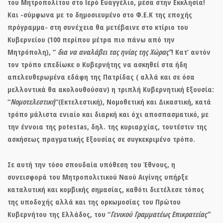
του Μητροπολίτου στο Ιερό Ευαγγέλιο, μέσα στην Εκκλησία!
Και -σύμφωνα με το δημοσιευμένο στο Φ.Ε.Κ της εποχής
πρόγραμμα- στη συνέχεια θα μετέβαινε στο κτίριο του
Κυβερνείου (100 περίπου μέτρα πιο πάνω από την
Μητρόπολη), ”
δια να
αναλάβει
τας ηνίας της Χώρας”
! Κατ’ αυτόν
τον τρόπο επεδίωκε ο Κυβερνήτης να ασκηθεί στα ήδη
απελευθερωμένα εδάφη της Πατρίδας ( αλλά και σε όσα
μελλοντικά θα ακολουθούσαν) η τριπλή Κυβερνητική Εξουσία:
“
Νομοτελεστική
“(Εκτελεστική), Νομοθετική και Δικαστική, κατά
τρόπο μάλιστα ενιαίο και διαρκή και όχι αποσπασματικό, με
την έννοια της potestas, δηλ. της κυριαρχίας, τουτέστιν της
ασκήσεως πραγματικής Εξουσίας σε συγκεκριμένο τρόπο.
Σε αυτή την τόσο σπουδαία υπόθεση του Έθνους, η
συνεισφορά του Μητροπολιτικού Ναού Αιγίνης υπήρξε
καταλυτική και κομβικής σημασίας, καθότι διετέλεσε τόπος
της υποδοχής αλλά και
της ορκωμοσίας του Πρώτου
Κυβερνήτου της Ελλάδος, του “
Γενικού Γραμματέως Επικρατείας”