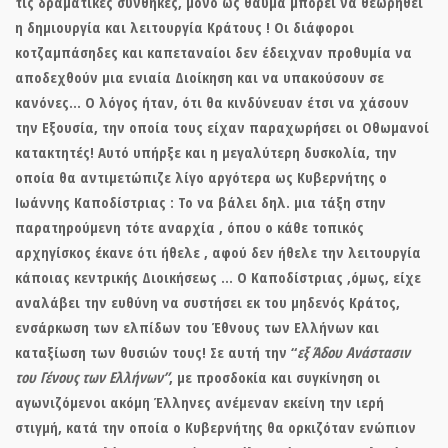
τις δραματικές συνθήκες, μόνο ως θαύμα μπορεί να θεωρηθεί
η δημιουργία και λειτουργία Κράτους ! Οι διάφοροι
κοτζαμπάσηδες και καπεταναίοι δεν έδειχναν προθυμία να
αποδεχθούν μια ενιαία Διοίκηση και να υπακούσουν σε
κανόνες… Ο λόγος ήταν, ότι θα κινδύνευαν έτσι να χάσουν
την Εξουσία, την οποία τους είχαν παραχωρήσει οι Οθωμανοί
κατακτητές! Αυτό υπήρξε και η μεγαλύτερη δυσκολία, την
οποία θα αντιμετώπιζε λίγο αργότερα ως Κυβερνήτης ο
Ιωάννης Καποδίστριας : Το να βάλει δηλ. μια τάξη στην
παρατηρούμενη τότε αναρχία , όπου ο κάθε τοπικός
αρχηγίσκος έκανε ότι ήθελε , αφού δεν ήθελε την λειτουργία
κάποιας κεντρικής Διοικήσεως … Ο Καποδίστριας ,όμως, είχε
αναλάβει την ευθύνη να συστήσει εκ του μηδενός Κράτος,
ενσάρκωση των ελπίδων του Έθνους των Ελλήνων και
καταξίωση των θυσιών τους! Σε αυτή την “
εξ Άδου Ανάστασιν
του Γένους των Ελλήνων”
, με προσδοκία και συγκίνηση οι
αγωνιζόμενοι ακόμη Έλληνες ανέμεναν εκείνη την ιερή
στιγμή, κατά την οποία ο Κυβερνήτης θα ορκιζόταν ενώπιον