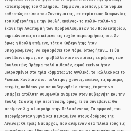
καταστροφής του Φαλήρου… Σύμφωνα, λοιπόν, με το νομικό
καθεστώς εκείνου του Συντάγματος , σε περίπτωση διαφωνίας
του Κυβερνήτη με την Βουλή, εκείνος- το πολύ- πολύ- να
έκανε την Αναπομπή των Προβουλευμάτων του Βουλευτηρίου,
σημειώνοντας στο κείμενο τις τυχόν παρατηρήσεις του. Άν
όμως η Βουλή επέμενε, τότε
ο Κυβερνήτης ήταν
υποχρεωμένος να εφαρμόσει τον Νόμο, όπως ήτα
ν… Τι θα
συνέβαινε όμως, αν προβάλλονταν ενστάσεις εκ μέρους των
Βουλευτών; Πράγμα πολύ πιθανόν, αφού εκείνοι ήταν
μοιρασμένοι στα τρία κόμματα: Στο Αγγλικό, το Γαλλικό και το
Ρωσικό. Χανόταν έτσι πολύτιμος χρόνος, εκείνες τις κρίσιμες
στιγμές, καθόσον για να κυβερνηθεί ο τόπος ,
έπρεπε να
υπάρξει απόλυτη συμφωνία ανάμεσα στον Κυβερνήτη και την
Βουλή!
Σε αυτή την περίπτωση, όμως, τι θα συνέβαινε; Θα
περίμενε λ.χ ο Ιμπραήμ στην Πελοπόννησο; Τα ορφανά, που
περιφέρονταν γυμνά και πεινασμένα στους δρόμους της
Αίγινας; Οι τρεις Ναύαρχοι, που ανέμεναν στα πλοία τους τις
αποφάσεις της Εθνοσυνελεύσεως, για να τις μεταφέρουν στις