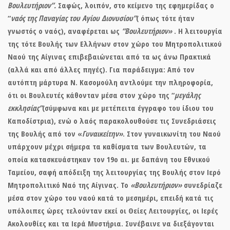
Βουλευτήριον
”.
Σαφώς, λοιπόν, στο κείμενο της εφημερίδας ο
“
ναός της Παναγίας του Αγίου Διονυσίου”
( όπως τότε ήταν
γνωστός ο ναός),
αναφέρεται
ως
“Βουλευτήριον»
. Η λειτουργία
της τότε Βουλής των Ελλήνων στον χώρο του Μητροπολιτικού
Ναού της Αίγινας επιβεβαιώνεται από τα ως άνω Πρακτικά
(αλλά και από άλλες πηγές). Για παράδειγμα: Από τον
αυτόπτη μάρτυρα Ν. Κασομούλη αντλούμε την πληροφορία,
ότι οι Βουλευτές κάθονταν μέσα στον χώρο της “
μεγάλης
εκκλησίας”
(σύμφωνα και με μετέπειτα έγγραφο του ίδιου του
Καποδίστρια), ενώ ο λαός παρακολουθούσε τις Συνεδριάσεις
της Βουλής από τον «
Γυναικείτην»
. Στον γυναικωνίτη του Ναού
υπάρχουν μέχρι σήμερα τα καθίσματα των Βουλευτών, τα
οποία κατασκευάστηκαν τον 19ο αι. με δαπάνη του Εθνικού
Ταμείου, σαφή απόδειξη της λειτουργίας της Βουλής στον Ιερό
Μητροπολιτικό Ναό της Αίγινας. Το
«
Βουλευτήριον»
συνεδρίαζε
μέσα στον χώρο του ναού κατά το μεσημέρι, επειδή κατά τις
υπόλοιπες ώρες τελούνταν εκεί οι Θείες Λειτουργίες, οι Ιερές
Ακολουθίες και τα Ιερά Μυστήρια. Συνέβαινε να διεξάγονται