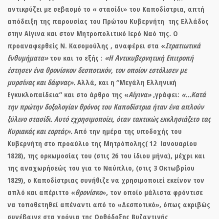
αντικρύζει με σεβασμό το «
στασίδι
» του Καποδίστρια, απτή
απόδειξη της παρουσίας του Πρώτου Κυβερνήτη της Ελλάδος
στην Αίγινα και στον Μητροπολιτικό Ιερό Ναό της. Ο
προαναφερθείς Ν. Κασομούλης , αναφέρει στα «
Στρατιωτικά
Ενθυμήματα»
του και το εξής :
«Η Αντικυβερνητική Επιτροπή
έστησεν ένα θρονίσκον δεσποτικόν, τον οποίον εστόλισεν με
μυρσίνας και δάφνας».
Αλλά, και η “Μεγάλη Ελληνική
Εγκυκλοπαίδεια” και στο άρθρο της «
Αίγινα»
,γράφει:
«…Κατά
την πρώτην δοξολογίαν θρόνος του Καποδίστρια ήταν ένα απλούν
ξύλινο στασίδι. Αυτό εχρησιμοποίει, όταν τακτικώς εκκλησιάζετο τας
Κυριακάς και εορτάς».
Από την ημέρα της υποδοχής του
Κυβερνήτη στο προαύλιο της Μητρόπολης( 12 Ιανουαρίου
1828), της ορκωμοσίας του (στις 26 του ίδιου μήνα), μέχρι και
της αναχωρήσεώς του για το Ναύπλιο, (στις 3 Οκτωβρίου
1829), ο Καποδίστριας συνήθιζε να χρησιμοποιεί εκείνον τον
απλό και απέριττο «
θρονίσκο
», τον οποίο μάλιστα φρόντισε
να τοποθετηθεί απέναντι από το «Δεσποτικό», όπως ακριβώς
συνέβαινε στα χρόνια της Ορθόδοξης Βυζαντινής