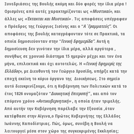
Συνεδριάσεις της Βουλής ακόμη και δύο φορές την ίδια μέρα !
Ορισμένες από αυτές χαρακτηρίζονται ως «
Μυστικαί»,
και
άλλες ως
«Έκτακται και Μυστικαί»
. Τις αποφάσεις υπέγραφαν
ο Πρόεδρος της Γεώργιος Σισίνης και ο “
Α΄Γραμματεύς”
. Οι
αποφάσεις της βουλής καταγράφονταν τότε σε Πρακτικά, τα
οποία δημοσιεύονταν στην “
Γενική Εφημερίδα”
. Αυτή η
δημοσίευση δεν γινόταν την ίδια μέρα, αλλά αργότερα ,
συνήθως σε χρονικό διάστημα 15 ημερών μέχρι και τον ένα
μήνα, επιλεκτικά και όχι αυτοτελώς. Η «
Γενική Εφημερίς
της
Ελλάδος»
, με Διευθυντή τον Γεώργιο Χρυσίδη, υπήρξε κατά την
εποχή εκείνη το κύριο όργανο της Διοικήσεως. Στο σημείο
αυτό διευκρινίζουμε, ότι η Κυβέρνηση των Πολιτικών κατά το
έτος 1826 ονομαζόταν “
Διοικητική Επιτροπή”
, και από τον
επόμενο χρόνο
«Αντικυβερνητική»
, η οποία ήταν τριμελής.
Από αυτήν την Κυβέρνηση παρέλαβε την Εξουσία ,όταν
κατέφθασε στην Αίγινα,ο Πρώτος Κυβερνήτης της Ελλάδος
Ιωάννης Καποδίστριας. Πώς, όμως, συνέβη η Βουλή να
λειτουργεί μέσα στον χώρο της συγκεκριμένης Εκκλησίας;