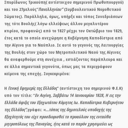
Σπυρίδωνος Τρικούπη( αντίστοιχου σημερινού Πρωθυπουργού)
και του 27μελούς”
Πανελληνίου”
(Συμβουλευτικού Νομοθετικού
Σώματος).
Παράλληλα, όμως, υπήρξε και
τόπος Συνεδριάσεων
της τότε Βουλής
( λόγω ελλείψεως άλλου μεγαλυτέρου
κτιρίου, προφανώς) από το 1827 μέχρι τον Οκτώβριο του 1829,
έτος κατά το οποίο ανεχώρησε η Κυβέρνηση Καποδίστρια από
την Αίγινα για το Ναύπλιο. Σε αυτό το γεγονός της Λειτουργίας
της Βουλής στον χώρο του Μητροπολιτικού Ναού της Αίγινας
θα αναφερθούμε στη συνέχεια , εστιάζοντας παράπλευρα και
σε άλλα σημαντικά γεγονότα, όπως μας τα περιγράφουν
κείμενα της εποχής. Συγκεκριμένα:
Η
Γενική Εφημερίς της Ελλάδος
” (αντίστοιχη του σημερινού Φ.Ε.Κ)
υπό τον τίτλο: “
Εν Αιγίνη, Σαββάτω 14 Ιανουαρίου 1828, Η εις την
Ελλάδα άφιξις του Εξοχωτάτου Κόμητος Ιω. Καποδίστρια Κυβερνήτου
της Ελλάδος”
,γράφει:
«
…τόπος της δημοτελούς υποδοχής της
Εξοχότητός του είχε προσδιορισθεί
το προαύλιον της ενταύθα
μητροπόλεως της Παναγίας, ήτις κατά το παρόν χρησιμεύει ως