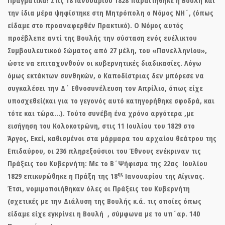
την ίδια μέρα ψηφίστηκε στη Μητρόπολη ο Νόμος ΝΗ΄,
(όπως
είδαμε στο προαναφερθέν Πρακτικό). Ο Νόμος αυτός
προέβλεπε αντί της Βουλής την σύσταση ενός ευέλικτου
Συμβουλευτικού Σώματος από 27 μέλη, του «
Πανελληνίου»
,
ώστε να επιταχυνθούν οι κυβερνητικές διαδικασίες. Λόγω
όμως εκτάκτων συνθηκών, ο Καποδίστριας δεν μπόρεσε να
συγκαλέσει την Δ΄ Εθνοσυνέλευση τον Απρίλιο, όπως είχε
υποσχεθεί(και για το γεγονός αυτό κατηγορήθηκε σφοδρά, και
τότε και τώρα…). Τούτο συνέβη ένα χρόνο αργότερα ,με
εισήγηση του Κολοκοτρώνη, στις 11 Ιουλίου του 1829 στο
Άργος, Εκεί, καθισμένοι στα μάρμαρα του αρχαίου θεάτρου της
Επιδαύρου, οι 236 πληρεξούσιοι του Έθνους
ενέκριναν τις
Πράξεις του Κυβερνήτη
: Με το Β΄Ψήφισμα της 22ας Ιουλίου
ης
1829 επικυρώθηκε η Πράξη της 18
Ιανουαρίου της Αίγινας.
Έτσι, νομιμοποιήθηκαν όλες οι Πράξεις του Κυβερνήτη
(σχετικές με την Διάλυση της Βουλής κ.ά. τις οποίες όπως
είδαμε είχε εγκρίνει η Βουλή , σύμφωνα με το υπ΄αρ. 140