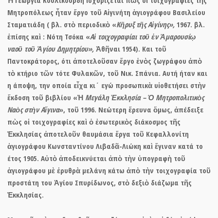
Ἡ Γεωργία Κουλικούρδη ἰσχυρίζεται πὼς οἱ τοιχογραφίες τῆς
Μητροπόλεως ἦταν ἔργο τοῦ Αἰγινήτη ἁγιογράφου Βασιλείου
Σταματιάδη ( βλ. στὸ περιοδικὸ «
Κῆρυξ τῆς Αἰγίνης»,
1967. βλ.
ἐπίσης καὶ : Νότη Τσόκα «
Αἱ τοιχογραφίαι τοῦ ἐν Ἀμαρουσίῳ
ναοῦ τοῦ Ἁγίου Δημητρίου»,
Ἀθῆναι 1954). Και τοῦ
Παντοκράτορος, ότι ἀποτελοῦσαν ἔργο ἑνὸς ζωγράφου ἀπὸ
τὸ κτήριο τῶν τότε Φυλακῶν, τοῦ Νικ. Σπάνια. Αυτή ήταν και
η άποψη, την οποία εἶχα κι΄ εγώ προσωπικὰ υἱοθετήσει στὴν
ἔκδοση τοῦ βιβλίου «Ἡ
Μεγάλη Ἐκκλησία – Ὁ Μητροπολιτικὸς
Ναὸς στὴν Αἴγινα
», τοῦ 1996. Νεώτερη ἔρευνα ὅμως, ἀπέδειξε
πὼς ο
ἱ τοιχογραφίες καὶ ὁ ἐσωτερικὸς διάκοσμος τῆς
Ἐκκλησίας
ἀποτελοῦν θαυμάσια ἔργα τοῦ Κεφαλλονίτη
ἁγιογράφου
Κωνσταντίνου Λιβαδᾶ-Λιώκη
καὶ ἔγιναν κατά το
έτος
1905.
Αὐτὸ ἀποδεικνύεται ἀπὸ τὴν ὑπογραφὴ τοῦ
ἁγιογράφου μὲ ἐρυθρὰ μελάνη κάτω ἀπὸ τὴν τοιχογραφία τοῦ
προστάτη του Ἁγίου Σπυρίδωνος, στὸ δεξιὸ διάζωμα τῆς
Ἐκκλησίας.