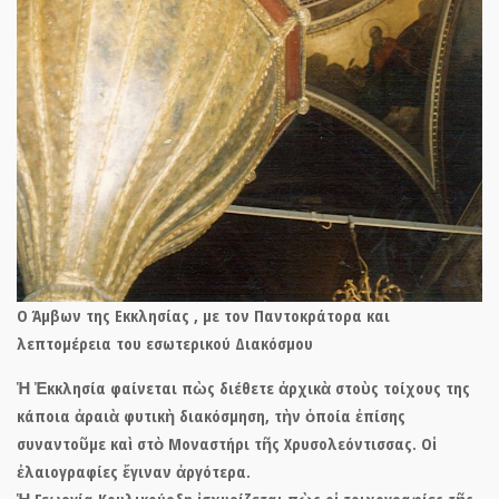
Ο Άμβων της Εκκλησίας , με τον Παντοκράτορα και
λεπτομέρεια του εσωτερικού Διακόσμου
Ἡ Ἐκκλησία φαίνεται πὼς διέθετε ἀρχικὰ στοὺς τοίχους της
κάποια ἀραιὰ φυτικὴ διακόσμηση, τὴν ὁποία ἐπίσης
συναντοῦμε καὶ στὸ Μοναστήρι τῆς Χρυσολεόντισσας. Οἱ
ἐλαιογραφίες ἔγιναν ἀργότερα.