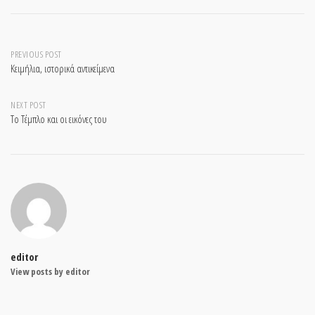
Post
PREVIOUS POST
Κειμήλια, ιστορικά αντικείμενα
navigation
NEXT POST
Το Τέμπλο και οι εικόνες του
editor
View posts by editor