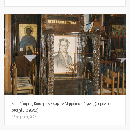
Καποδίστριας-Βουλή των Ελλήνων-Μητρόπολη Αίγινας (Σημαντικά
στοιχεία έρευνας)
16 Νοεμβρίου, 2022