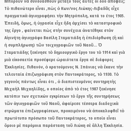
Μποροῦν νὰ συνδυασθοῦν μεταξύ τους αὐτὲς οἱ δύο ἀπόψεις;
Τὸ πιθανώτερο εἶναι ,πὼς ὁ Κων/νος Λιώκης-Λιβαδᾶς εἶχε
πραγματικὰ ἁγιογραφήσει τὴν Μητρόπολη, κατά το έτος 1905.
Ἐπειδή, ὅμως, ἡ ὑγρασία εἶχε ἤδη ἀρχίσει τὸ καταστροφικὸ
της ἔργο , φαίνεται πὼς στὴν συνέχεια ἀνατέθηκε στὸν
Αἰγινήτη ἁγιογράφο Βασίλη Σταματιάδη
ἡ ἐπιδιόρθωση (ἢ καὶ
ἡ συμπλήρωση) τῶν τοιχογραφιῶν τοῦ Ναοῦ… Ὁ
Σταματιάδης ξεκίνησε τὸ δημιουργικὸ ἔργο του τὸ
1914 κ
αὶ γιὰ
μιὰ εἰκοσαετία προσέφερε ὡραιότατα ἔργα σὲ διάφορες
Ἐκκλησίες. Πιθανόν, ὁ κρατούμενος Ν. Σπάνιας νὰ ἔκανε τὴν
τελευταία ἐπιζωγράφιση στὸν Παντοκράτορος, τὸ 1930. Τὸ
γεγονὸς πάντως εἶναι ότι , ὁ διαπιστευμένος συντηρητὴς
Μιχαὴλ Μιχαηλίδης, ο οποίος ἀπὸ τὸ έτος 1987 ξεκίνησε
κατόπιν των σχετικών εγκρίσεων τὸ ἔργο τῆς συντηρήσεως
τῶν ἁγιογραφιῶν τοῦ Ναοῦ, ἀφαίρεσε τέσσερα διαδοχικὰ
στρώματα ἐπιζωγραφίσεων, προκειμένου νὰ ἀποκαλυφθεῖ τὸ
πρωτότυπο πρόσωπο τοῦ Παντοκράτορος, το οποίο εἶναι
ὅμοιο μὲ παρόμοια παράσταση τοῦ Λιώκη σὲ ἄλλη Ἐκκλησία.