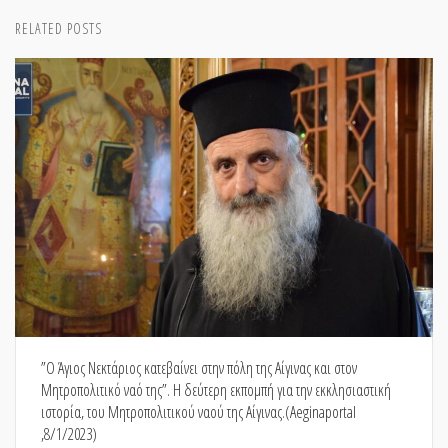
RELATED POSTS
”Ο Άγιος Νεκτάριος κατεβαίνει στην πόλη της Αίγινας και στον
Μητροπολιτικό ναό της”. Η δεύτερη εκπομπή για την εκκλησιαστική
ιστορία, του Μητροπολιτικού ναού της Αίγινας.(Aeginaportal
,8/1/2023)