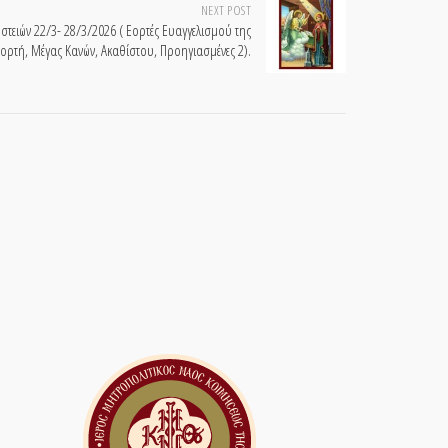
NEXT POST
ειών 22/3- 28/3/2026 ( Εορτές Ευαγγελισμού της
εορτή, Μέγας Κανών, Ακαθίστου, Προηγιασμένες 2).