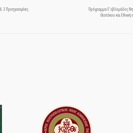
. 3 Προηγιασμένες.
Πρόγραμμα Ε’ εβδομάδος Νηστ
Θεοτόκου και Εθνική 