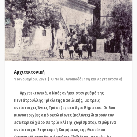
Αρχιτεκτονική
1 Ιανουαρίου, 2021
O Ναός
,
Ανοικοδόμηση και Αρχιτεκτονική
Αρχιτεκτονικά, ο Ναός ανήκει στον ρυθμό της
Πεντάτρουλλης Τρίκλιτης Βασιλικής, με τρεις
αντίστοιχες Άγιες Τράπεζες στο Άγιο Βήμα του. Οι δύο
κιονοστοιχίες από οκτώ κίονες (κολόνες) διαιρούν τον
εσωτερικό χώρο σε τρία κλίτη( χωρίσματα), τιμώμενα
αντίστοιχα: Στην εορτή Κοιμήσεως της Θεοτόκου
(κεντρικό),στον Άγιο Διονύσιο (δεξιό) και στον Αγ. Ιω.