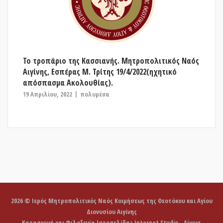
Το τροπάριο της Κασσιανής. Μητροπολιτικός Ναός
Αιγίνης, Εσπέρας Μ. Τρίτης 19/4/2022(ηχητικό
απόσπασμα Ακολουθίας).
19 Απριλίου, 2022
πολυμέσα
2026 © Ιερός Μητροπολιτικός Ναός Κοιμήσεως της Θεοτόκου και Αγίου
Διονυσίου Αιγίνης
Κατασκευή και Φιλοξενία Ιστοσελίδας Internet Studio - Αίγινα