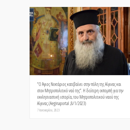
”Ο Άγιος Νεκτάριος κατεβαίνει στην πόλη της Αίγινας και
στον Μητροπολιτικό ναό της”. Η δεύτερη εκπομπή για την
εκκλησιαστική ιστορία, του Μητροπολιτικού ναού της
Αίγινας.(Aeginaportal ,8/1/2023)
7 Ιανουαρίου, 2023