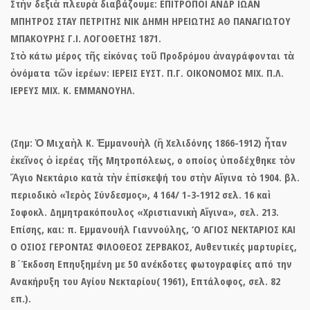
Στὴν δεξιὰ πλευρὰ διαβάζουμε: ΕΠΙΤΡΟΠΟΙ ΑΝΔΡ ΙΩΑΝ
ΜΠΗΤΡΟΣ ΣΤΑΥ ΠΕΤΡΙΤΗΣ ΝΙΚ ΔΗΜΗ ΗΡΕΙΩΤΗΣ ΑΘ ΠΑΝΑΓΙΩΤΟΥ
ΜΠΑΚΟΥΡΗΣ Γ.Ι. ΛΟΓΟΘΕΤΗΣ 1871.
Στὸ κάτω μέρος τῆς εἰκόνας τοῦ Προδρόμου ἀναγράφονται τὰ
ὀνόματα τῶν ἱερέων: ΙΕΡΕΙΣ ΕΥΣΤ. Π.Γ. ΟΙΚΟΝΟΜΟΣ ΜΙΧ. Π.Λ.
ΙΕΡΕΥΣ ΜΙΧ. Κ. ΕΜΜΑΝΟΥΗΛ.
(Σημ: Ὁ Μιχαὴλ Κ. Ἐμμανουὴλ (ἢ Χελιδόνης 1866-1912) ἦταν
ἐκεῖνος ὁ ἱερέας τῆς Μητροπόλεως, ο οποίος ὑποδέχθηκε τὸν
Ἅγιο Νεκτάριο κατὰ τὴν ἐπίσκεψή του στὴν Αἴγινα τὸ 1904. βλ.
περιοδικὸ «Ἱερὸς Σύνδεσμος», 4 164/ 1-3-1912 σελ. 16 καὶ
Σοφοκλ. Δημητρακόπουλος «Χριστιανικὴ Αἴγινα», σελ. 213.
Επίσης, και: π. Εμμανουήλ Γιαννούλης, ‘Ο ΑΓΙΟΣ ΝΕΚΤΑΡΙΟΣ ΚΑΙ
Ο ΟΣΙΟΣ ΓΕΡΟΝΤΑΣ ΦΙΛΟΘΕΟΣ ΖΕΡΒΑΚΟΣ, Αυθεντικές μαρτυρίες,
Β΄Έκδοση Επηυξημένη με 50 ανέκδοτες φωτογραφίες από την
Ανακήρυξη του Αγίου Νεκταρίου( 1961), Επτάλοφος, σελ. 82
επ.).