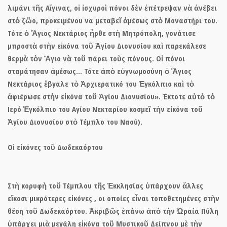
λιμάνι τῆς Αἴγινας, οἱ ἰσχυροὶ πόνοι δὲν ἐπέτρεψαν νὰ ἀνέβει
στὸ ζῶο, προκειμένου να μεταβεῖ ἀμέσως στὸ Μοναστήρι του.
Τότε ὁ Ἅγιος Νεκτάριος ἦρθε στὴ Μητρόπολη, γονάτισε
μπροστὰ στὴν εἰκόνα τοῦ Ἁγίου Διονυσίου καὶ παρεκάλεσε
θερμὰ τὸν Ἅγιο νὰ τοῦ πάρει τοὺς πόνους. Οἱ πόνοι
σταμάτησαν ἀμέσως…
Τότε ἀπὸ εὐγνωμοσύνη ὁ Ἅγιος
Νεκτάριος ἔβγαλε τὸ Ἀρχιερατικό του Ἐγκόλπιο καὶ τὸ
ἀφιέρωσε στὴν εἰκόνα τοῦ Ἁγίου Διονυσίου».
Έκτοτε αὐτὸ τὸ
Ιερό Ἐγκόλπιο του Αγίου Νεκταρίου κοσμεῖ τὴν εἰκόνα τοῦ
Ἁγίου Διονυσίου στὸ Τέμπλο του Ναού).
Οἱ εἰκόνες τοῦ Δωδεκαόρτου
Στὴ κορυφὴ τοῦ
Τέμπλου τῆς Ἐκκλησίας
ὑπάρχουν ἄλλες
εἴκοσι μικρότερες εἰκόνες ,
οι οποίες εἶναι τοποθετημένες στὴν
θέση τοῦ Δωδεκαόρτου. Ἀκριβῶς ἐπάνω ἀπὸ τὴν Ὡραία Πύλη
ὑπάρχει μιὰ μεγάλη εἰκόνα τοῦ Μυστικοῦ Δείπνου μὲ τὴν