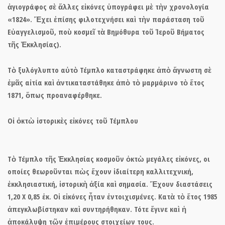
ἁγιογράφος σὲ ἄλλες εἰκόνες ὑπογράφει μὲ τὴν χρονολογία
«1824». Ἔχει ἐπίσης φιλοτεχνήσει καὶ τὴν παράσταση τοῦ
Εὐαγγελισμοῦ, ποὺ κοσμεῖ τὰ Βημόθυρα τοῦ Ἱεροῦ Βήματος
τῆς Ἐκκλησίας).
Τὸ ξυλόγλυπτο αὐτὸ Τέμπλο καταστράφηκε ἀπὸ ἄγνωστη σὲ
ἐμᾶς αἰτία καὶ ἀντικαταστάθηκε ἀπὸ τὸ μαρμάρινο τὸ ἔτος
1871, ὅπως προαναφέρθηκε.
Ο
ἱ ὀκτὼ ἱστορικὲς εἰκόνες τοῦ Τέμπλου
Τὸ Τέμπλο τῆς Ἐκκλησίας κοσμοῦν ὀκτὼ μεγάλες εἰκόνες
, οι
οποίες θεωροῦνται πὼς ἔχουν ἰδιαίτερη καλλιτεχνική,
ἐκκλησιαστική, ἱστορικὴ ἀξία καὶ σημασία. Ἔχουν διαστάσεις
1,20 Χ 0,85 ἑκ. Οἱ εἰκόνες ἦταν ἐντοιχισμένες. Κατὰ τὸ ἔτος 1985
ἀπεγκλωβίστηκαν καὶ συντηρήθηκαν. Τότε ἔγινε καὶ ἡ
ἀποκάλυψη τῶν ἐπιμέρους στοιχείων τους.