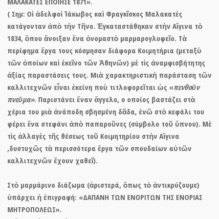
ΜΑΛΑΚΑΤΕΣ ΕΠΟΙΗΣΕ 1871».
( Σημ: Οἱ ἀδελφοὶ Ἰάκωβος καὶ Φραγκῖσκος Μαλακατὲς
κατάγονταν ἀπὸ τὴν Τῆνο. Ἐγκαταστάθηκαν στὴν Αἴγινα τὸ
1834, ὅπου ἄνοιξαν ἕνα ὀνομαστὸ μαρμαρογλυφεῖο. Τὰ
περίφημα ἔργα τους κόσμησαν διάφορα Κοιμητήρια (μεταξὺ
τῶν ὁποίων καὶ ἐκεῖνο τῶν Ἀθηνῶν) μὲ τὶς ἀναμφισβήτητης
ἀξίας παραστάσεις τους. Μιὰ χαρακτηριστικὴ παράσταση τῶν
καλλιτεχνῶν εἶναι ἐκείνη ποὺ τιτλοφορεῖται ὡς «
πενθοῦν
πνεῦμα»
. Παριστάνει ἕναν ἄγγελο, ο οποίος βαστάζει στὰ
χέρια του μιὰ ἀνάποδη σβησμένη δᾶδα, ἐνῶ στὸ κεφάλι του
φέρει ἕνα στεφάνι ἀπὸ παπαροῦνες (σύμβολο τοῦ ὕπνου). Μὲ
τὶς ἀλλαγὲς τῆς θέσεως τοῦ Κοιμητηρίου στὴν Αἴγινα
,δυστυχῶς τὰ περισσότερα ἔργα τῶν σπουδαίων αὐτῶν
καλλιτεχνῶν ἔχουν χαθεῖ).
Στὸ μαρμάρινο διάζωμα (ἀριστερά, ὅπως τὸ ἀντικρύζουμε)
ὑπάρχει ἡ ἐπιγραφή: «ΔΑΠΑΝΗ ΤΩΝ ΕΝΟΡΙΤΩΝ ΤΗΣ ΕΝΟΡΙΑΣ
ΜΗΤΡΟΠΟΛΕΩΣ».