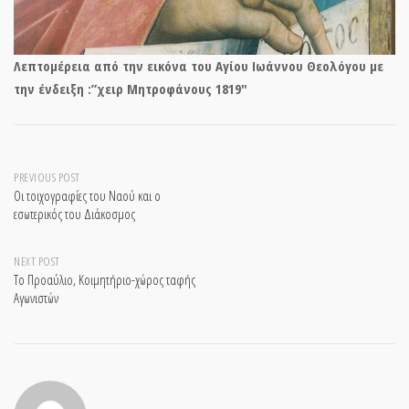
Λεπτομέρεια από την εικόνα του Αγίου Ιωάννου Θεολόγου με
την ένδειξη :”χειρ Μητροφάνους 1819″
Post
PREVIOUS POST
Οι τοιχογραφίες του Ναού και ο
εσωτερικός του Διάκοσμος
navigation
NEXT POST
Το Προαύλιο, Κοιμητήριο-χώρος ταφής
Αγωνιστών