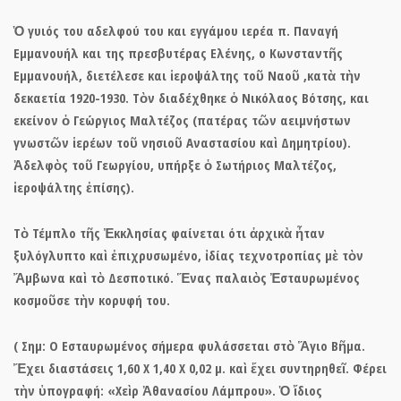
Ὁ γυιός του αδελφού του και εγγάμου ιερέα π. Παναγή
Εμμανουήλ και της πρεσβυτέρας Ελένης, ο Κωνσταντῆς
Εμμανουήλ, διετέλεσε και ἱεροψάλτης τοῦ Ναοῦ ,κατὰ τὴν
δεκαετία 1920-1930. Τὸν διαδέχθηκε ὁ Νικόλαος Βότσης, και
εκείνον ὁ Γεώργιος Μαλτέζος (πατέρας τῶν αειμνήστων
γνωστῶν ἱερέων τοῦ νησιοῦ Αναστασίου καὶ Δημητρίου).
Ἀδελφὸς τοῦ Γεωργίου, υπήρξε ὁ Σωτήριος Μαλτέζος,
ἱεροψάλτης ἐπίσης).
Τὸ
Τέμπλο τῆς Ἐκκλησίας
φαίνεται ότι ἀρχικὰ ἦταν
ξυλόγλυπτο καὶ ἐπιχρυσωμένο, ἰδίας τεχνοτροπίας μὲ τὸν
Ἄμβωνα
καὶ τ
ὸ Δεσποτικό.
Ἕνας παλαιὸς Ἐσταυρωμένος
κοσμοῦσε τὴν κορυφή του.
( Σημ: Ο Εσταυρωμένος σήμερα φυλάσσεται στὸ Ἅγιο Βῆμα.
Ἔχει διαστάσεις 1,60 Χ 1,40 Χ 0,02 μ. καὶ ἔχει συντηρηθεῖ. Φέρει
τὴν ὑπογραφή: «Χεὶρ Ἀθανασίου Λάμπρου». Ὁ ἴδιος