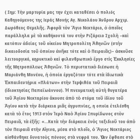
( Σημ: Τὴν μαρτυρία μας την έχει καταθέσει ὁ πολιός
Καθηγούμενος της Ιεράς Μονής Αγ. Νικολάου Άνδρου Αρχιμ.
Δωρόθεος Θεμελῆς.
Ἀφορᾶ τὸν Ἅγιο Νεκτάριο,
ὁ ὁποῖος
παράλληλα μὲ τὰ καθήκοντά του στὴν Ριζάρειο Σχολὴ –καὶ
κατόπιν ἀδείας τοῦ οἰκείου Μητροπολίτη Ἀθηνῶν (στὴν
δικαιοδοσία τοῦ ὁποίου ἀνῆκε τότε καὶ ὁ Πειραιᾶς)– ἀσκοῦσε
λειτουργικό, κηρυκτικὸ καὶ φιλανθρωπικὸ ἔργο στὶς Ἐκκλησίες
τῆς Μητροπόλεως Ἀθηνῶν. Τὸ περιστατικὸ διέσωσε ἡ
Μαριάνθη Μονέου, ἡ ὁποία ἐργαζόταν τότε στὰ ἰδιωτικὰ
Ἐκπαιδευτήρια «Πλάτων» στὴν Τερψιθέα τοῦ Πειραιᾶ
(ἰδιοκτησίας Παπαϊωάννου). Ἡ πνευματικὴ αὐτὴ θυγατέρα
τοῦ Ἁγίου Νεκταρίου ἄκουσε ἀπὸ τὸ στόμα τοῦ ἰδίου τοῦ
Ἁγίου κατὰ τὴν διάρκεια μιᾶς ἀγρυπνίας, η οποία ἐτελέσθη
κατὰ τὸ ἔτος 1913 στὸν Ἱερὸ Ναὸ Ἁγίου Σπυρίδωνος στὸν
Πειραιᾶ, τὰ ἑξῆς: «…Κατὰ τὴν διάρκεια ἑνὸς ταξιδιοῦ του ἀπὸ
τὸν Πειραιᾶ στὴν Αἴγινα, μέσα στὸ πλοῖο, ὁ Ἅγιος Νεκτάριος
αἰσθάνθηκε δυνατοὺς πόνους στὰ νεφρά του. Ὅταν ἔφθασε στὸ