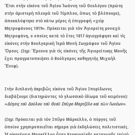
Ἔτσι στὴν εἰκόνα τοῦ
Ἁγίου Ἰωάννη τοῦ Θεολόγου
(πρώτη
στὴν ἀριστερὴ πλευρὰ τοῦ Τέμπλου, ὅπως τὸ βλέπουμε),
ἀποκαλύφτηκε στὸ κάτω μέρος ἡ ἐπιγραφὴ
«χεὶρ
Μητροφάνους 1819».
Πρόκειται γιὰ τὸν Ἁγιορείτη μοναχὸ
Μητροφάνη, ο οποίος κατά τὸ ἔτος 1817 ἁγιογράφησε καὶ τὶς
εἰκόνες στὴν Βουλγαρικὴ Ἱερὰ Μονὴ Ζωγράφου τοῦ Ἁγίου
Ὄρους. (Σημ: Ἔρευνα γιὰ τὶς εἰκόνες τῆς Ἁγιορείτικης Μονῆς
ἔχει πραγματοποιήσει ὁ Βούλγαρος καθηγητὴς Μιχαὴλ
Ἔνεφ).
Στὴν διπλανὴ ἀκριβῶς εἰκόνα τοῦ
Ἁγίου Σπυρίδωνος
διαβάζουμε (διατηρώντας τὸ γλωσσικὸ ἰδίωμα τοῦ κειμένου):
«
Δέησις τοῦ Δούλου τοῦ Θεοῦ Σπῦρο Μαρτζέλο καὶ τῶν Γωνέων»
.
(Σημ: Πρόκειται γιὰ τὸν Σπῦρο Μάρκελλο, ὁ πύργος τοῦ
ὁποίου χρησιμοποιεῖται σήμερα γιὰ ἐκδηλώσεις πολιτιστικές.
Ἡ οἰκογένεια Μαρκέλλου ἦταν Κερκυραϊκῆς καταγωγῆς (αὐτὸ