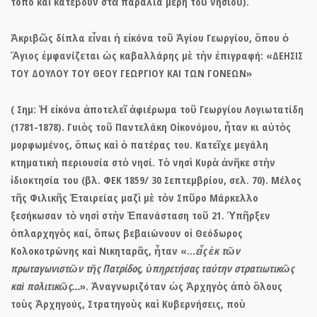
τόπο καὶ κατέβουν στὰ παράλια μέρη τοῦ νησιοῦ).
Ἀκριβῶς δίπλα εἶναι ἡ εἰκόνα τοῦ
Ἁγίου Γεωργίου,
ὅπου ὁ
Ἅγιος ἐμφανίζεται ὡς καβαλλάρης μὲ τὴν ἐπιγραφή: «ΔΕΗΣΙΣ
ΤΟΥ ΔΟΥΛΟΥ ΤΟΥ ΘΕΟΥ ΓΕΩΡΓΙΟΥ ΚΑΙ ΤΩΝ ΓΟΝΕΩΝ»
( Σημ: Ἡ εἰκόνα ἀποτελεῖ ἀφιέρωμα τοῦ Γεωργίου Λογιωτατίδη
(1781-1878). Γυιὸς τοῦ Παντελάκη Οἰκονόμου, ἦταν κι αὐτὸς
μορφωμένος, ὅπως καὶ ὁ πατέρας του. Κατεῖχε μεγάλη
κτηματικὴ περιουσία στὸ νησί. Τὸ νησὶ Κυρὰ ἀνῆκε στὴν
ἰδιοκτησία του (βλ. ΦΕΚ 1859/ 30 Σεπτεμβρίου, σελ. 70). Μέλος
τῆς Φιλικῆς Ἑταιρείας μαζὶ μὲ τὸν Σπῦρο Μάρκελλο
ξεσήκωσαν τὸ νησὶ στὴν Ἐπανάσταση τοῦ 21. Ὑπῆρξεν
ὁπλαρχηγὸς καί, ὅπως βεβαιώνουν οἱ Θεόδωρος
Κολοκοτρώνης καὶ Νικηταρᾶς, ἦταν «…
εἷς ἐκ τῶν
πρωταγωνιστῶν τῆς Πατρίδος, ὑπηρετήσας ταύτην στρατιωτικῶς
καὶ πολιτικῶς…
». Ἀναγνωριζόταν ὡς Ἀρχηγὸς ἀπὸ ὅλους
τοὺς Ἀρχηγούς, Στρατηγοὺς καὶ Κυβερνήσεις, ποὺ