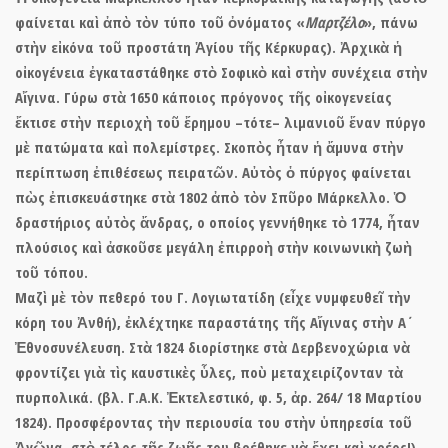
φαίνεται καὶ ἀπὸ τὸν τύπο τοῦ ὀνόματος «
Μαρτζέλο
», πάνω
στὴν εἰκόνα τοῦ προστάτη Ἁγίου τῆς Κέρκυρας). Ἀρχικὰ ἡ
οἰκογένεια ἐγκαταστάθηκε στὸ Σοφικὸ καὶ στὴν συνέχεια στὴν
Αἴγινα. Γύρω στὰ 1650 κάποιος πρόγονος τῆς οἰκογενείας
ἔκτισε στὴν περιοχὴ τοῦ ἔρημου –τότε– λιμανιοῦ ἕναν πύργο
μὲ πατώματα καὶ πολεμίστρες. Σκοπὸς ἦταν ἡ ἄμυνα στὴν
περίπτωση ἐπιθέσεως πειρατῶν. Αὐτὸς ὁ πύργος φαίνεται
πὼς ἐπισκευάστηκε στὰ 1802 ἀπὸ τὸν Σπῦρο Μάρκελλο. Ὁ
δραστήριος αὐτὸς ἄνδρας, ο οποίος γεννήθηκε τὸ 1774, ἦταν
πλούσιος καὶ ἀσκοῦσε μεγάλη ἐπιρροὴ στὴν κοινωνικὴ ζωὴ
τοῦ τόπου.
Μαζὶ μὲ τὸν πεθερό του Γ. Λογιωτατίδη (εἶχε νυμφευθεῖ τὴν
κόρη του Ἀνθή), ἐκλέχτηκε παραστάτης τῆς Αἴγινας στὴν Α΄
Ἐθνοσυνέλευση. Στὰ 1824 διορίστηκε στὰ Δερβενοχώρια νὰ
φροντίζει γιὰ τὶς καυστικὲς ὗλες, ποὺ μεταχειρίζονταν τὰ
πυρπολικά. (βλ. Γ.Α.Κ. Ἐκτελεστικό, φ. 5, ἀρ. 264/ 18 Μαρτίου
1824). Προσφέροντας τὴν περιουσία του στὴν ὑπηρεσία τοῦ
Ἀγῶνα, στὸ τέλος τῆς ζωῆς του βρέθηκε νὰ ἔχει καὶ χρέος!).