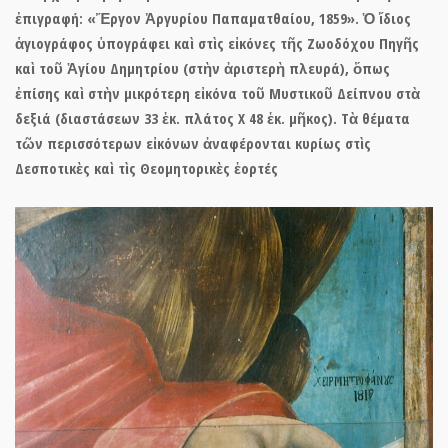
ἐπιγραφή: «Ἔργον Ἀργυρίου Παπαματθαίου, 1859». Ὁ ἴδιος
ἁγιογράφος ὑπογράφει καὶ στὶς εἰκόνες τῆς Ζωοδόχου Πηγῆς
καὶ τοῦ Ἁγίου Δημητρίου (στὴν ἀριστερὴ πλευρά), ὅπως
ἐπίσης καὶ στὴν μικρότερη εἰκόνα τοῦ Μυστικοῦ Δείπνου στὰ
δεξιά (διαστάσεων 33 ἑκ. πλάτος Χ 48 ἑκ. μῆκος). Τὰ θέματα
τῶν περισσότερων εἰκόνων ἀναφέρονται κυρίως στὶς
Δεσποτικὲς καὶ τὶς Θεομητορικὲς ἑορτές