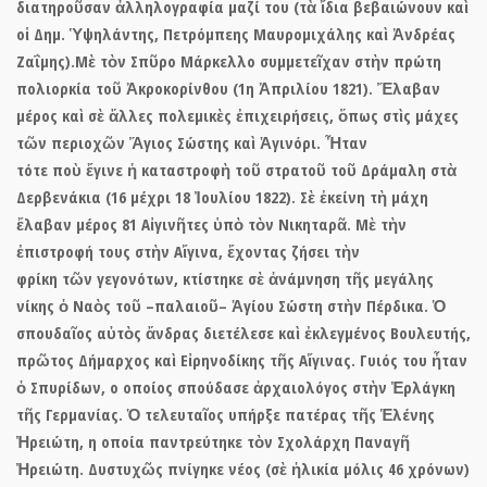
διατηροῦσαν ἀλληλογραφία μαζί του (τὰ ἴδια βεβαιώνουν καὶ
οἱ Δημ. Ὑψηλάντης, Πετρόμπεης Μαυρομιχάλης καὶ Ἀνδρέας
Ζαΐμης).Μὲ τὸν Σπῦρο Μάρκελλο συμμετεῖχαν στὴν πρώτη
πολιορκία τοῦ Ἀκροκορίνθου (1η Ἀπριλίου 1821). Ἔλαβαν
μέρος καὶ σὲ ἄλλες πολεμικὲς ἐπιχειρήσεις, ὅπως στὶς μάχες
τῶν περιοχῶν Ἅγιος Σώστης καὶ Ἁγινόρι. Ἦταν
τότε ποὺ ἔγινε ἡ καταστροφὴ τοῦ στρατοῦ τοῦ Δράμαλη στὰ
Δερβενάκια (16 μέχρι 18 Ἰουλίου 1822). Σὲ ἐκείνη τὴ μάχη
ἔλαβαν μέρος 81 Αἰγινῆτες ὑπὸ τὸν Νικηταρᾶ. Μὲ τὴν
ἐπιστροφή τους στὴν Αἴγινα, ἔχοντας ζήσει τὴν
φρίκη τῶν γεγονότων, κτίστηκε σὲ ἀνάμνηση τῆς μεγάλης
νίκης ὁ Ναὸς τοῦ –παλαιοῦ– Ἁγίου Σώστη στὴν Πέρδικα. Ὁ
σπουδαῖος αὐτὸς ἄνδρας διετέλεσε καὶ ἐκλεγμένος Βουλευτής,
πρῶτος Δήμαρχος καὶ Εἰρηνοδίκης τῆς Αἴγινας. Γυιός του ἦταν
ὁ Σπυρίδων, ο οποίος σπούδασε ἀρχαιολόγος στὴν Ἐρλάγκη
τῆς Γερμανίας. Ὁ τελευταῖος υπήρξε πατέρας τῆς
Ἑλένης
Ἠρειώτη,
η οποία παντρεύτηκε τὸ
ν Σχολάρχη Παναγῆ
Ἠρειώτη.
Δυστυχῶς πνίγηκε νέος (σὲ ἡλικία μόλις 46 χρόνων)