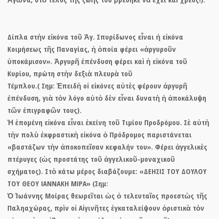
Δίπλα στὴν εἰκόνα τοῦ Ἁγ. Σπυρίδωνος εἶναι ἡ εἰκόνα
Κοιμήσεως τῆς Παναγίας,
ἡ ὁποία φέρει «ἀργυροῦν
ὑποκάμισον». Ἀργυρῆ ἐπένδυση φέρει καὶ ἡ εἰκόνα τοῦ
Κυρίου, πρώτη στὴν δεξιὰ πλευρὰ τοῦ
Τέμπλου.( Σημ: Ἐπειδὴ οἱ εἰκόνες αὐτὲς φέρουν ἀργυρῆ
ἐπένδυση, γιὰ τὸν λόγο αὐτὸ δὲν εἶναι δυνατὴ ἡ ἀποκάλυψη
τῶν ἐπιγραφῶν τους).
Ἡ ἑπομένη εἰκόνα εἶναι ἐκείνη τοῦ
Τιμίου Προδρόμου.
Σὲ αὐτὴ
τὴν πολὺ ἐκφραστικὴ εἰκόνα ὁ Πρόδρομος παριστάνεται
«βαστάζων τὴν ἀποκοπεῖσαν κεφαλήν του». Φέρει ἀγγελικὲς
πτέρυγες (ὡς προστάτης τοῦ ἀγγελικοῦ-μοναχικοῦ
σχήματος). Στὸ κάτω μέρος διαβάζουμε: «
ΔΕΗΣΙΣ ΤΟΥ ΔΟΥΛΟΥ
ΤΟΥ ΘΕΟΥ ΙΑΝΝΑΚΗ ΜΙΡΑ»
(Σημ:
Ὁ
Ἰωάννης Μοίρας
θεωρεῖται ὡς ὁ τελευταῖος προεστὼς τῆς
Παληαχώρας, πρὶν οἱ Αἰγινῆτες ἐγκαταλείψουν ὁριστικὰ τὸν