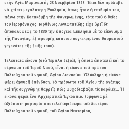
στὴν Ἁγία Μαρίνα,στὶς 28 Νοεμβρίου 1848. Ἔτσι δὲν πρόλαβε
νὰ χτίσει μεγαλύτερη Ἐκκλησία, ὅπως ἦταν ἡ ἐπιθυμία του,
πάνω στὴν Κατακόμβη τῆς Φανερωμένης, τότε ποὺ ὁ θεῖος
του ἱερομόναχος Παρθένιος Λογιωτατίδης εἶχε βρεῖ δι’
ἀποκαλύψεως τὸ 1830 τὴν ὑπόγεια Ἐκκλησία μὲ τὸ εἰκόνισμα
τῆς Παναγίας. ἐξ ἀφορμῆς κάποιου συγκεκριμένου θαυμαστοῦ
γεγονότος τῆς ζωῆς του»).
Τελευταία εἰκόνα (στὸ Τέμπλο δεξιὰ), ἡ ὁποία ἀποτελεῖ καὶ τὸ
σέμνωμα τοῦ Ἱεροῦ Ναοῦ, εἶναι ἡ εἰκόνα τοῦ πρώτου
Πολιούχου τοῦ νησιοῦ,
Ἁγίου Διονυσίου. Ὁ
λόκληρη ἡ εἰκόνα
φέρει ἀργυρῆ ἐπένδυση. Τὸ πρόσωπο τοῦ Ἁγίου τῆς ἀγάπης
καὶ τῆς συγγνώμης θαρρεῖς πὼς ψυχοδιαβάζει τὶς καρδιές… Ἡ
εἰκόνα φέρει ἕνα Ἀρχιερατικὸ Ἐγκόλπιο. Σύμφωνα μὲ
ἀξιόπιστη μαρτυρία ἀποτελεῖ ἀφιέρωμα τοῦ δευτέρου
Πολιούχου τοῦ νησιοῦ, τοῦ Ἁγίου Νεκταρίου,