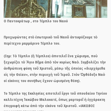
Ο Παντοκράτωρ , στο Τέμπλο του Ναού
Προχωρώντας στὸ ἐσωτερικὸ τοῦ Ναοῦ ἀντικρύζουμε τὸ
περίτεχνο
μαρμάρινο Τέμπλο του.
(
Σημ: Τὸ Τέμπλο (ἢ Τέμπλεο) ἀποτελεῖ ἕνα χώρισμα, ποὺ
ξεχωρίζει τὸ Ἅγιο Βῆμα ἀπὸ τὸν κυρίως Ναὸ. Συμβολίζει τὴν
ἀνθρώπινη φύση τοῦ Χριστοῦ, μέσῳ τῆς ὁποίας «διερχόμεθα
εἰς τὴν Θείαν», στὴν περιοχὴ τοῦ Ἱεροῦ. Στὸν Ὀρθόδοξο Ναὸ
οἱ εἰκόνες του συνήθως ἔχουν ὡρισμένη θέση).
Το Τέμπλο της Εκκλησίας αποτελεῖ ἔργο τοῦ σπουδαίου Τ
ηνίου
καλλιτέχνη Ἰακώβου Μαλακατέ,
ὅπως μαρτυρεῖ ἡ ἐγχάρακτη
ἐπιγραφὴ κάτω ἀπὸ τὴν εἰκόνα τοῦ Χριστοῦ.
«ΙΑΚΩΒΟΣ